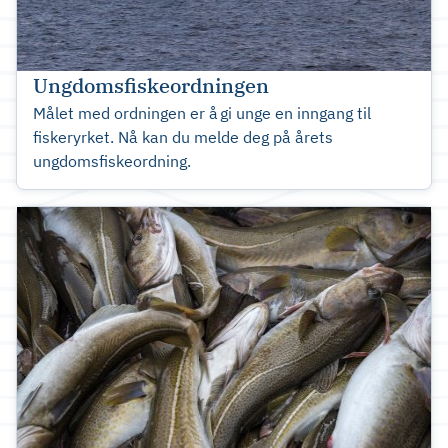
Ungdomsfiskeordningen
Målet med ordningen er å gi unge en inngang til
fiskeryrket. Nå kan du melde deg på årets
ungdomsfiskeordning.