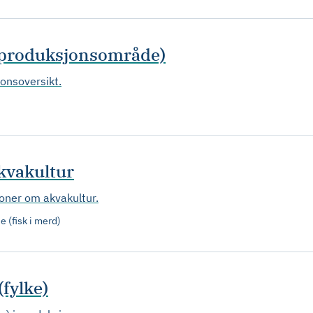
(produksjonsområde)
jonsoversikt.
akvakultur
joner om akvakultur.
 (fisk i merd)
fylke)