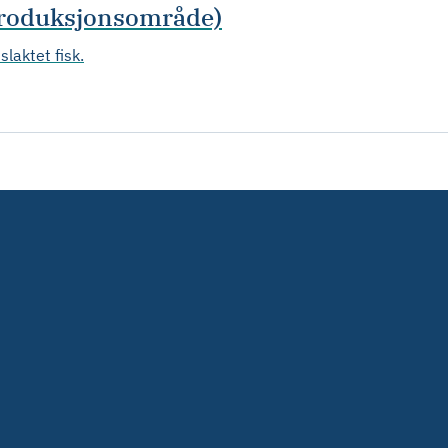
(produksjonsområde)
slaktet fisk.