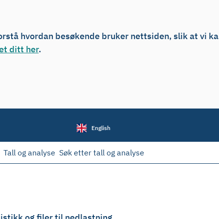
forstå hvordan besøkende bruker nettsiden, slik at vi k
t ditt her
.
English
Tall og analyse
Søk etter tall og analyse
stikk og filer til nedlastning.