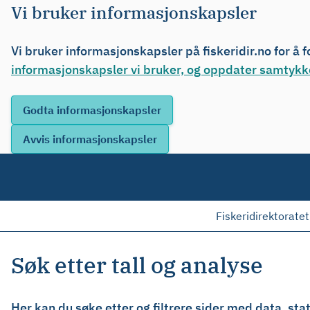
Vi bruker informasjonskapsler
Vi bruker informasjonskapsler på fiskeridir.no for å 
informasjonskapsler vi bruker, og oppdater samtykke
Fiskeridirektoratet
Søk etter tall og analyse
Her kan du søke etter og filtrere sider med data, stati