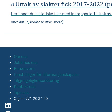
Uttak av slaktet fisk 2017-2022 
Her finner du historiske filer med innrapportert uttak av 
Akvakultur
Biomasse (fisk i merd)
Om oss
Jobb hos oss
Personvern
Innstillinger for informasjonskapsler
Tilgjengelighetserklæring
Kontakt oss
Tips oss
Org.nr. 971 20 34 20