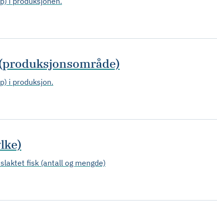
ap) i produksjonen.
 (produksjonsområde)
p) i produksjon.
lke)
 slaktet fisk (antall og mengde)