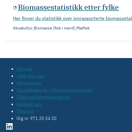
Biomassestatistikk etter fylke
Her finner du statistikk over innrapporterte biomassetal
Akvakultur
Biomasse (fisk i merd)
Matfisk
Om oss
Jobb hos oss
Personvern
Innstillinger for informasjonskapsler
Tilgjengelighetserklæring
Kontakt oss
Tips oss
Org.nr. 971 20 34 20