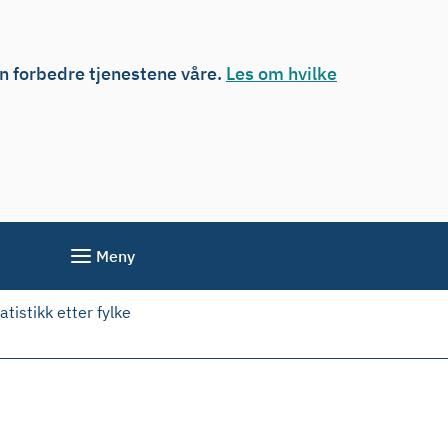
an forbedre tjenestene våre.
Les om hvilke
Meny
tistikk etter fylke