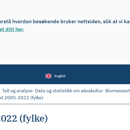
forstå hvordan besøkende bruker nettsiden, slik at vi k
t ditt her
.
English
Tall og analyse
Data og statistikk om akvakultur
Biomassesta
kt 2005-2022 (fylke)
022 (fylke)