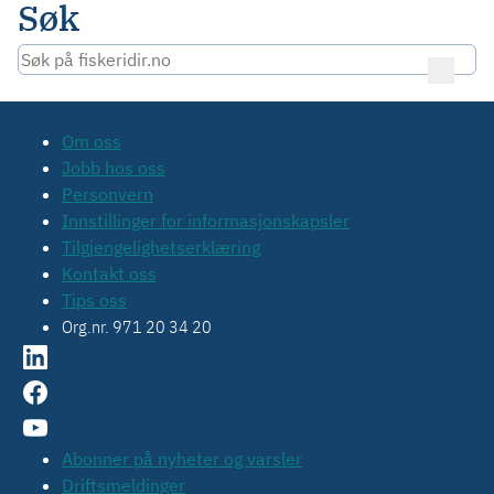
Søk
Om oss
Jobb hos oss
Personvern
Innstillinger for informasjonskapsler
Tilgjengelighetserklæring
Kontakt oss
Tips oss
Org.nr. 971 20 34 20
Abonner på nyheter og varsler
Driftsmeldinger