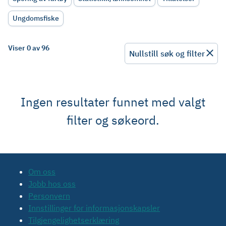
Ungdomsfiske
Viser 0 av 96
Nullstill søk og filter
Ingen resultater funnet med valgt
filter og søkeord.
Om oss
Jobb hos oss
Personvern
Innstillinger for informasjonskapsler
Tilgjengelighetserklæring