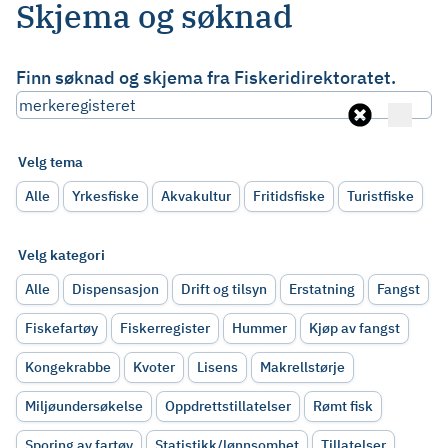
Skjema og søknad
Finn søknad og skjema fra Fiskeridirektoratet.
Velg tema
Alle
Yrkesfiske
Akvakultur
Fritidsfiske
Turistfiske
Velg kategori
Alle
Dispensasjon
Drift og tilsyn
Erstatning
Fangst
Fiskefartøy
Fiskerregister
Hummer
Kjøp av fangst
Kongekrabbe
Kvoter
Lisens
Makrellstørje
Miljøundersøkelse
Oppdrettstillatelser
Rømt fisk
Sporing av fartøy
Statistikk/lønnsomhet
Tillatelser