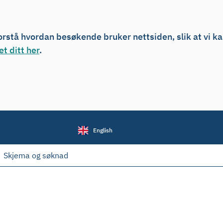
forstå hvordan besøkende bruker nettsiden, slik at vi k
t ditt her
.
English
Skjema og søknad