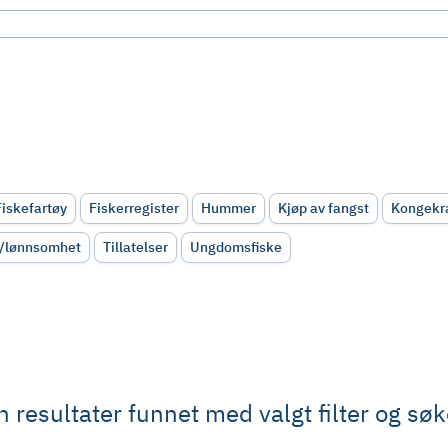
Fiskefartøy
Fiskerregister
Hummer
Kjøp av fangst
Kongek
kk/lønnsomhet
Tillatelser
Ungdomsfiske
 resultater funnet med valgt filter og sø