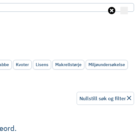
rabbe
Kvoter
Lisens
Makrellstørje
Miljøundersøkelse
Nullstill søk og filter
keord.