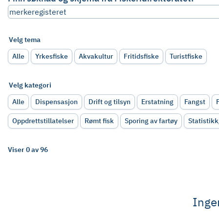
Velg tema
Alle
Yrkesfiske
Akvakultur
Fritidsfiske
Turistfiske
Velg kategori
Alle
Dispensasjon
Drift og tilsyn
Erstatning
Fangst
Oppdrettstillatelser
Rømt fisk
Sporing av fartøy
Statisti
Viser 0 av 96
Ingen