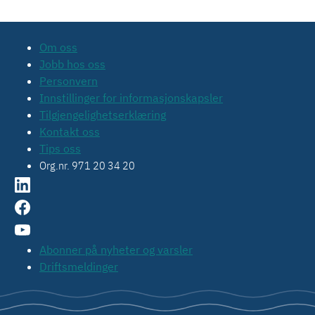
Om oss
Jobb hos oss
Personvern
Innstillinger for informasjonskapsler
Tilgjengelighetserklæring
Kontakt oss
Tips oss
Org.nr. 971 20 34 20
Abonner på nyheter og varsler
Driftsmeldinger