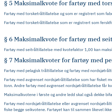
§ 5 Maksimalkvote for fartøy med tors
Fartøy med torsketråltillatelse og som er registrert som fab
Fartøy med torsketråltillatelse som er registrert som ferskf
§ 6 Maksimalkvote for fartøy med seitr
Fartøy med seitråltillatelse med kvotefaktor 1,00 kan maksim
§ 7 Maksimalkvoter for fartøy med pelag
Fartøy med pelagisk tråltillatelse og fartøy med nordsjøtrålt
Fartøy med avgrenset nordsjøtråltillatelse som har fisket m
tonn
. Andre fartøy med avgrenset nordsjøtråltillatelse får k
Maksimalkvotene i første og andre ledd skal også dekke bifan
Fartøy med nordsjøtråltillatelse eller avgrenset nordsjøtrålt
fiske begge seikvotene. Fartøyet kan til sammen likevel ikk