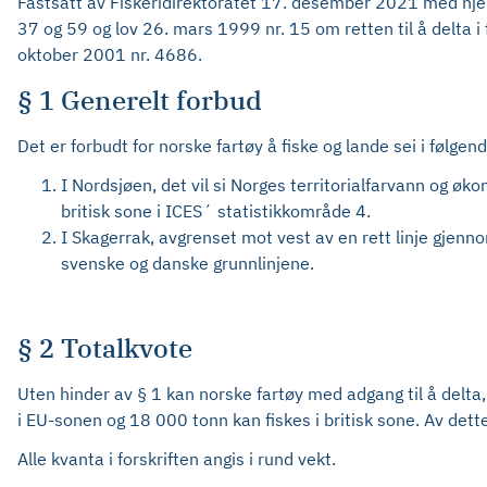
Fastsatt av Fiskeridirektoratet 17. desember 2021 med hjemm
37 og 59 og lov 26. mars 1999 nr. 15 om retten til å delta i
oktober 2001 nr. 4686.
§ 1 Generelt forbud
Det er forbudt for norske fartøy å fiske og lande sei i følge
I Nordsjøen, det vil si Norges territorialfarvann og ø
britisk sone i ICES´ statistikkområde 4.
I Skagerrak, avgrenset mot vest av en rett linje gjennom
svenske og danske grunnlinjene.
§ 2 Totalkvote
Uten hinder av § 1 kan norske fartøy med adgang til å delta,
i EU-sonen og 18 000 tonn kan fiskes i britisk sone. Av dett
Alle kvanta i forskriften angis i rund vekt.