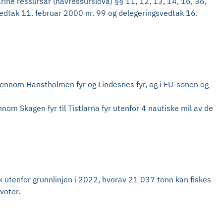
rine ressursar (havressurslova) §§ 11, 12, 13, 14, 16, 36,
svedtak 11. februar 2000 nr. 99 og delegeringsvedtak 16.
 gjennom Hanstholmen fyr og Lindesnes fyr, og i EU-sonen og
nnom Skagen fyr til Tistlarna fyr utenfor 4 nautiske mil av de
ak utenfor grunnlinjen i 2022, hvorav 21 037 tonn kan fiskes
voter.