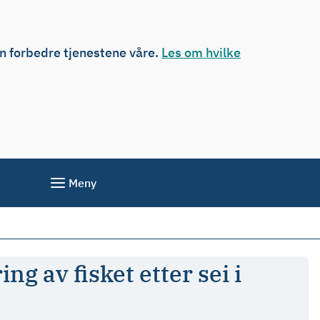
an forbedre tjenestene våre.
Les om hvilke
Meny
g av fisket etter sei i