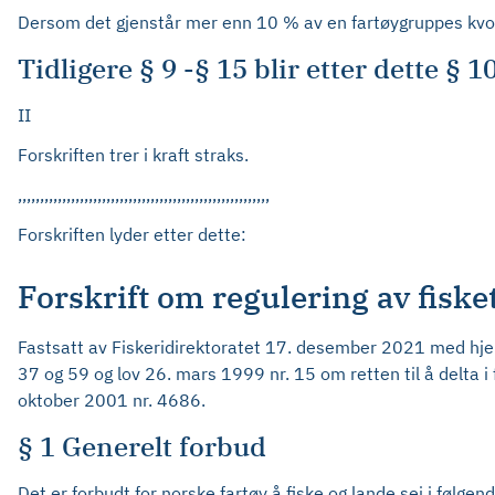
Dersom det gjenstår mer enn 10 % av en fartøygruppes kvot
Tidligere § 9 -§ 15 blir etter dette § 10
II
Forskriften trer i kraft straks.
,,,,,,,,,,,,,,,,,,,,,,,,,,,,,,,,,,,,,,,,,,,,,,,,,,,,,,,,,
Forskriften lyder etter dette:
Forskrift om regulering av fiske
Fastsatt av Fiskeridirektoratet 17. desember 2021 med hjemm
37 og 59 og lov 26. mars 1999 nr. 15 om retten til å delta i
oktober 2001 nr. 4686.
§ 1 Generelt forbud
Det er forbudt for norske fartøy å fiske og lande sei i følge