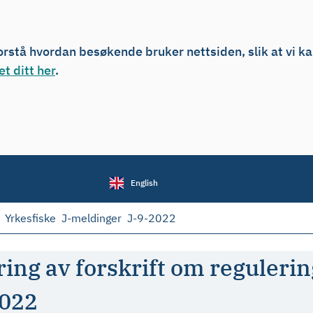
forstå hvordan besøkende bruker nettsiden, slik at vi k
t ditt her
.
English
Yrkesfiske
J-meldinger
J-9-2022
ng av forskrift om regulering 
2022