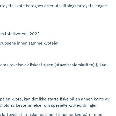
fartøyets kvote beregnes etter utskiftningsfartøyets lengde
es totalkvoten i 2023.
ygruppene innen samme kvoteår.
m utøvelse av fisket i sjøen (utøvelsesforskriften) § 14a,
 på en kvote, kan det ikke starte fiske på en annen kvote av
 medhold av bestemmelser om spesielle kvoteordninger.
um fartøyeier har fisket og landet innenfor kvoteåret med