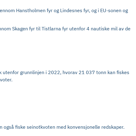
 gjennom Hanstholmen fyr og Lindesnes fyr, og i EU-sonen og
nnom Skagen fyr til Tistlarna fyr utenfor 4 nautiske mil av de
ak utenfor grunnlinjen i 2022, hvorav 21 037 tonn kan fiskes
voter.
kan også fiske seinotkvoten med konvensjonelle redskaper.