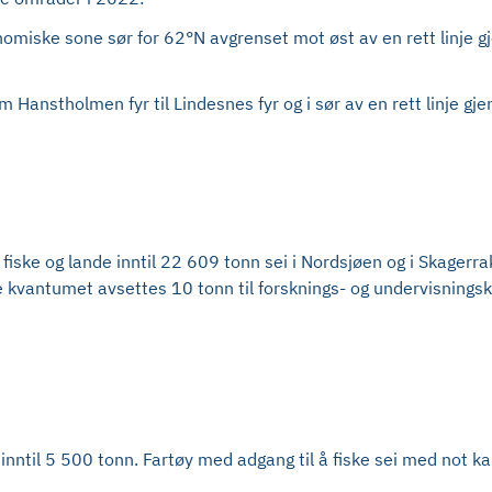
konomiske sone sør for 62°N avgrenset mot øst av en rett linje
 Hanstholmen fyr til Lindesnes fyr og i sør av en rett linje gje
 fiske og lande inntil 22 609 tonn sei i Nordsjøen og i Skagerr
e kvantumet avsettes 10 tonn til forsknings- og undervisningsk
e inntil 5 500 tonn. Fartøy med adgang til å fiske sei med not 