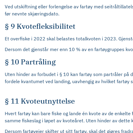
Ved utskiftning eller forlengelse av fartøy med seitråltillat
før nevnte skjæringsdato.
§ 9 Kvotefleksibilitet
Et overfiske i 2022 skal belastes totalkvoten i 2023. Gjens
Dersom det gjenstår mer enn 10 % av en fartøygruppes kvot
§ 10 Partråling
Uten hinder av forbudet i § 10 kan fartøy som partråler på d
fordele kvantumet ved landing, uavhengig av hvilket fartøy 
§ 11 Kvoteutnyttelse
Hvert fartøy kan bare fiske og lande én kvote av de enkelte 
samme fiskeslag i løpet av kvoteåret. Uten hinder av dette k
Dersom fartøyeier skifter ut sitt fartøy, skal det gjøres fra