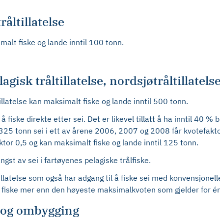
åltillatelse
alt fiske og lande inntil 100 tonn.
isk tråltillatelse, nordsjøtråltillatelse
illatelse kan maksimalt fiske og lande inntil 500 tonn.
 fiske direkte etter sei. Det er likevel tillatt å ha inntil 40 % 
325 tonn sei i ett av årene 2006, 2007 og 2008 får kvotefakto
ktor 0,5 og kan maksimalt fiske og lande inntil 125 tonn.
gst av sei i fartøyenes pelagiske trålfiske.
illatelse som også har adgang til å fiske sei med konvensjonell
e fiske mer enn den høyeste maksimalkvoten som gjelder for én 
g og ombygging