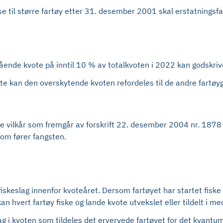
else til større fartøy etter 31. desember 2001 skal erstatnings
tående kvote på inntil 10 % av totalkvoten i 2022 kan godskriv
e kan den overskytende kvoten refordeles til de andre fartø
e vilkår som fremgår av forskrift 22. desember 2004 nr. 1878 o
som fører fangsten.
fiskeslag innenfor kvoteåret. Dersom fartøyet har startet fiske
an hvert fartøy fiske og lande kvote utvekslet eller tildelt i
drag i kvoten som tildeles det ervervede fartøyet for det kvant