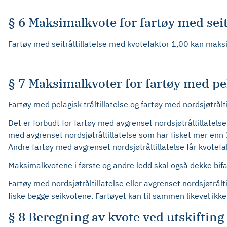
§ 6 Maksimalkvote for fartøy med seitr
Fartøy med seitråltillatelse med kvotefaktor 1,00 kan maksim
§ 7 Maksimalkvoter for fartøy med pelag
Fartøy med pelagisk tråltillatelse og fartøy med nordsjøtrålt
Det er forbudt for fartøy med avgrenset nordsjøtråltillatelse å
med avgrenset nordsjøtråltillatelse som har fisket mer enn 
Andre fartøy med avgrenset nordsjøtråltillatelse får kvotefa
Maksimalkvotene i første og andre ledd skal også dekke bifan
Fartøy med nordsjøtråltillatelse eller avgrenset nordsjøtrålt
fiske begge seikvotene. Fartøyet kan til sammen likevel ikk
§ 8 Beregning av kvote ved utskiftin