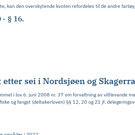
e, kan den overskytende kvoten refordeles til de andre fart
 - § 16.
t etter sei i Nordsjøen og Skagerr
el i lov 6. juni 2008 nr. 37 om forvaltning av viltlevande ma
 fiske og fangst (deltakerloven) §§ 12, 20 og 21 jf. delegering
nde områder i 2022: