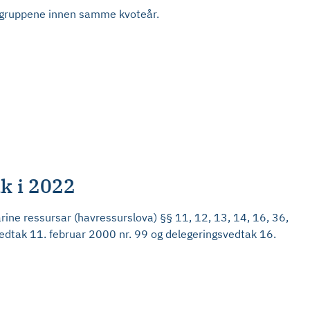
øygruppene innen samme kvoteår.
ak i 2022
rine ressursar (havressurslova) §§ 11, 12, 13, 14, 16, 36,
svedtak 11. februar 2000 nr. 99 og delegeringsvedtak 16.