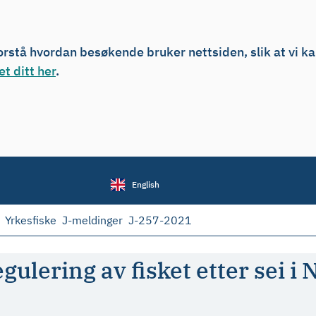
forstå hvordan besøkende bruker nettsiden, slik at vi k
t ditt her
.
English
Yrkesfiske
J-meldinger
J-257-2021
gulering av fisket etter sei i