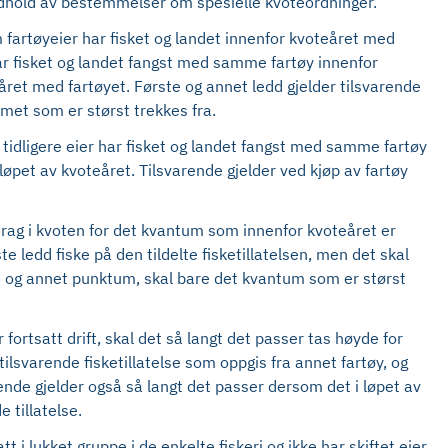
 medhold av bestemmelser om spesielle kvoteordninger.
um fartøyeier har fisket og landet innenfor kvoteåret med
har fisket og landet fangst med samme fartøy innenfor
eåret med fartøyet. Første og annet ledd gjelder tilsvarende
umet som er størst trekkes fra.
m tidligere eier har fisket og landet fangst med samme fartøy
 løpet av kvoteåret. Tilsvarende gjelder ved kjøp av fartøy
fradrag i kvoten for det kvantum som innenfor kvoteåret er
te ledd fiske på den tildelte fisketillatelsen, men det skal
ste og annet punktum, skal bare det kvantum som er størst
r fortsatt drift, skal det så langt det passer tas høyde for
 tilsvarende fisketillatelse som oppgis fra annet fartøy, og
varende gjelder også så langt det passer dersom det i løpet av
e tillatelse.
i lukket gruppe i de enkelte fiskeri og ikke har skiftet eier