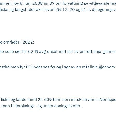
el i lov 6. juni 2008 nr. 37 om forvaltning av viltlevande ma
 fiske og fangst (deltakerloven) §§ 12, 20 og 21 jf. delegering
nde områder i 2022:
ske sone sør for 62°N avgrenset mot øst av en rett linje gjenn
tholmen fyr til Lindesnes fyr og i sør av en rett linje gjennom S
 fiske og lande inntil 22 609 tonn sei i norsk farvann i Nords
tonn til forsknings- og undervisningskvoter.