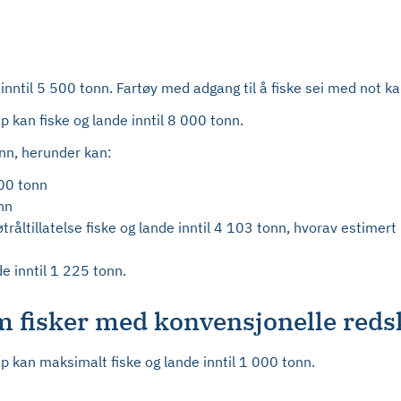
e inntil 5 500 tonn. Fartøy med adgang til å fiske sei med not 
 kan fiske og lande inntil 8 000 tonn.
onn, herunder kan:
000 tonn
onn
råltillatelse fiske og lande inntil 4 103 tonn, hvorav estimert b
de inntil 1 225 tonn.
om fisker med konvensjonelle red
p kan maksimalt fiske og lande inntil 1 000 tonn.