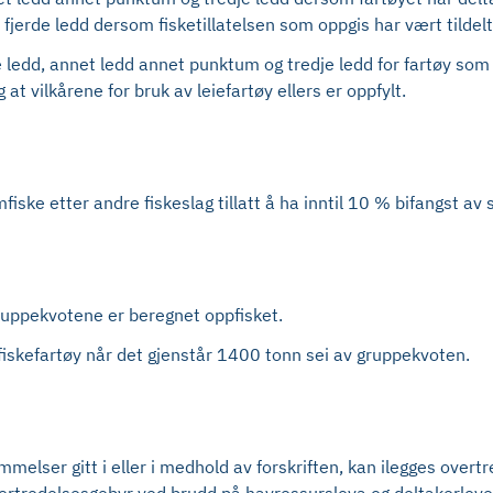
i fjerde ledd dersom fisketillatelsen som oppgis har vært tild
e ledd, annet ledd annet punktum og tredje ledd for fartøy som 
 at vilkårene for bruk av leiefartøy ellers er oppfylt.
fiske etter andre fiskeslag tillatt å ha inntil 10 % bifangst av 
gruppekvotene er beregnet oppfisket.
vfiskefartøy når det gjenstår 1400 tonn sei av gruppekvoten.
elser gitt i eller i medhold av forskriften, kan ilegges overtr