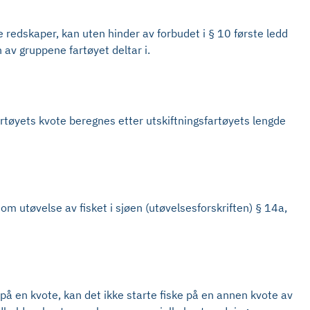
e redskaper, kan uten hinder av forbudet i § 10 første ledd
av gruppene fartøyet deltar i.
fartøyets kvote beregnes etter utskiftningsfartøyets lengde
m utøvelse av fisket i sjøen (utøvelsesforskriften) § 14a,
 på en kvote, kan det ikke starte fiske på en annen kvote av