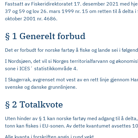
Fastsatt av Fiskeridirektoratet 17. desember 2021 med hjemm
37 og 59 og lov 26. mars 1999 nr. 15 om retten til å delta i
oktober 2001 nr. 4686.
§ 1 Generelt forbud
Det er forbudt for norske fartøy å fiske og lande sei i følge
I Nordsjøen, det vil si Norges territorialfarvann og økonomi
sone i ICES´ statistikkområde 4.
I Skagerrak, avgrenset mot vest av en rett linje gjennom Hans
svenske og danske grunnlinjene.
§ 2 Totalkvote
Uten hinder av § 1 kan norske fartøy med adgang til å delta,
tonn kan fiskes i EU-sonen. Av dette kvantumet avsettes 10 
Alle kvanta i forskriften angis i rund vekt.