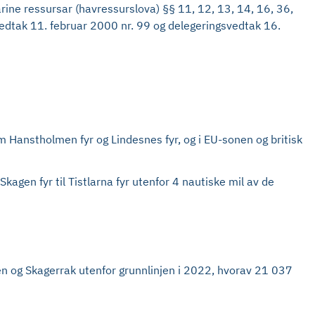
rine ressursar (havressurslova) §§ 11, 12, 13, 14, 16, 36,
svedtak 11. februar 2000 nr. 99 og delegeringsvedtak 16.
om Hanstholmen fyr og Lindesnes fyr, og i EU-sonen og britisk
kagen fyr til Tistlarna fyr utenfor 4 nautiske mil av de
jøen og Skagerrak utenfor grunnlinjen i 2022, hvorav 21 037