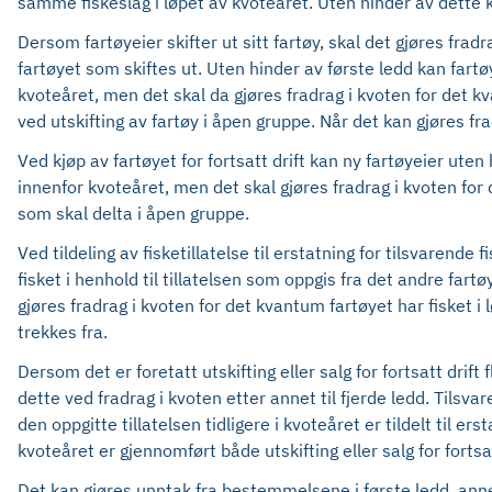
samme fiskeslag i løpet av kvoteåret. Uten hinder av dette k
Dersom fartøyeier skifter ut sitt fartøy, skal det gjøres fra
fartøyet som skiftes ut. Uten hinder av første ledd kan fart
kvoteåret, men det skal da gjøres fradrag i kvoten for det kv
ved utskifting av fartøy i åpen gruppe. Når det kan gjøres f
Ved kjøp av fartøyet for fortsatt drift kan ny fartøyeier ute
innenfor kvoteåret, men det skal gjøres fradrag i kvoten for 
som skal delta i åpen gruppe.
Ved tildeling av fisketillatelse til erstatning for tilsvarend
fisket i henhold til tillatelsen som oppgis fra det andre fartø
gjøres fradrag i kvoten for det kvantum fartøyet har fisket 
trekkes fra.
Dersom det er foretatt utskifting eller salg for fortsatt drift 
dette ved fradrag i kvoten etter annet til fjerde ledd. Tilsvar
den oppgitte tillatelsen tidligere i kvoteåret er tildelt til e
kvoteåret er gjennomført både utskifting eller salg for fortsatt 
Det kan gjøres unntak fra bestemmelsene i første ledd, annet