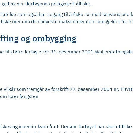
gst av sei i fartøyenes pelagiske trålfiske.
illatelse som også har adgang til å fiske sei med konvensjonell
e fiske mer enn den høyeste maksimalkvoten som gjelder for én 
ifting og ombygging
else til større fartøy etter 31. desember 2001 skal erstatnings
e vilkår som fremgår av forskrift 22. desember 2004 nr. 1878 o
som fører fangsten.
fiskeslag innenfor kvoteåret. Dersom fartøyet har startet fiske