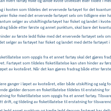
an hvert fartøy fiske og lande kvote utvekslet eller tildelt i
drag i kvoten som tildeles det ervervede fartøyet for det kvant
øyeier fiske med det ervervede fartøyet selv om tidligere eier 
antum selger av utskiftingsfartøyet har fisket og landet i kvot
radrag både etter første og annet punktum, skal bare det kvant
n hinder av første ledd fiske med det ervervede fartøyet selv o
det selger av fartøyet har fisket og landet med dette fartøyet i
e fisketillatelse som oppgis fra et annet fartøy skal det gjøres 
yet. Fartøyet som tildeles fisketillatelse kan uten hinder av førs
i løpet av kvoteåret. Når det kan gjøres fradrag både etter før
flere ganger i løpet av kvoteåret, eller både utskifting og salg fo
ende gjelder dersom en fisketillatelse tildeles til erstatning for
rstatning for fisketillatelse som oppgis fra et annet fartøy. Tils
drift, og tildeling av fisketillatelse til erstatning for tilsvarend
 ledd annet punktum og tredje ledd dersom fartøyet har deltatt 