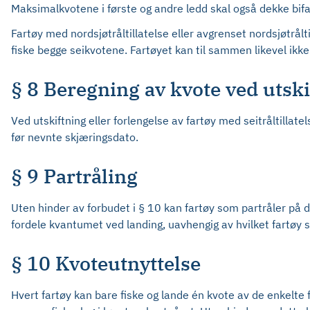
Maksimalkvotene i første og andre ledd skal også dekke bifan
Fartøy med nordsjøtråltillatelse eller avgrenset nordsjøtrålt
fiske begge seikvotene. Fartøyet kan til sammen likevel ikk
§ 8 Beregning av kvote ved utsk
Ved utskiftning eller forlengelse av fartøy med seitråltillat
før nevnte skjæringsdato.
§ 9 Partråling
Uten hinder av forbudet i § 10 kan fartøy som partråler på d
fordele kvantumet ved landing, uavhengig av hvilket fartøy 
§ 10 Kvoteutnyttelse
Hvert fartøy kan bare fiske og lande én kvote av de enkelte 