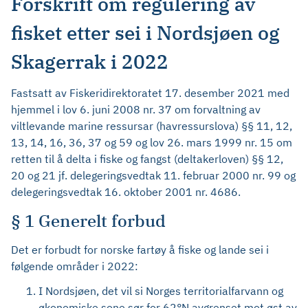
Forskrift om regulering av
fisket etter sei i Nordsjøen og
Skagerrak i 2022
Fastsatt av Fiskeridirektoratet 17. desember 2021 med
hjemmel i lov 6. juni 2008 nr. 37 om forvaltning av
viltlevande marine ressursar (havressurslova) §§ 11, 12,
13, 14, 16, 36, 37 og 59 og lov 26. mars 1999 nr. 15 om
retten til å delta i fiske og fangst (deltakerloven) §§ 12,
20 og 21 jf. delegeringsvedtak 11. februar 2000 nr. 99 og
delegeringsvedtak 16. oktober 2001 nr. 4686.
§ 1 Generelt forbud
Det er forbudt for norske fartøy å fiske og lande sei i
følgende områder i 2022:
I Nordsjøen, det vil si Norges territorialfarvann og
økonomiske sone sør for 62°N avgrenset mot øst av