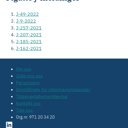
J-49-2022
J-9-2022
J-257-2021
J-207-2021
J-185-2021
J-162-2021
Om oss
Jobb hos oss
Personvern
Innstillinger for informasjonskapsler
Tilgjengelighetserklæring
Kontakt oss
Tips oss
Org.nr. 971 20 34 20