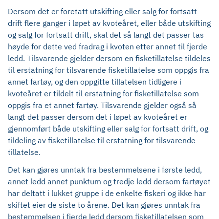
Dersom det er foretatt utskifting eller salg for fortsatt
drift flere ganger i løpet av kvoteåret, eller både utskifting
og salg for fortsatt drift, skal det så langt det passer tas
høyde for dette ved fradrag i kvoten etter annet til fjerde
ledd. Tilsvarende gjelder dersom en fisketillatelse tildeles
til erstatning for tilsvarende fisketillatelse som oppgis fra
annet fartøy, og den oppgitte tillatelsen tidligere i
kvoteåret er tildelt til erstatning for fisketillatelse som
oppgis fra et annet fartøy. Tilsvarende gjelder også så
langt det passer dersom det i løpet av kvoteåret er
gjennomført både utskifting eller salg for fortsatt drift, og
tildeling av fisketillatelse til erstatning for tilsvarende
tillatelse.
Det kan gjøres unntak fra bestemmelsene i første ledd,
annet ledd annet punktum og tredje ledd dersom fartøyet
har deltatt i lukket gruppe i de enkelte fiskeri og ikke har
skiftet eier de siste to årene. Det kan gjøres unntak fra
bestemmelsen i fjerde ledd dersom fisketillatelsen som