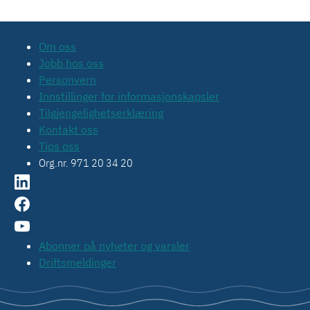
Om oss
Jobb hos oss
Personvern
Innstillinger for informasjonskapsler
Tilgjengelighetserklæring
Kontakt oss
Tips oss
Org.nr. 971 20 34 20
Abonner på nyheter og varsler
Driftsmeldinger