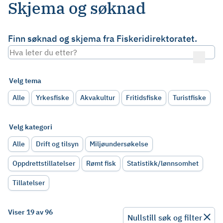
Skjema og søknad
Finn søknad og skjema fra Fiskeridirektoratet.
Velg tema
Alle
Yrkesfiske
Akvakultur
Fritidsfiske
Turistfiske
Velg kategori
Alle
Drift og tilsyn
Miljøundersøkelse
Oppdrettstillatelser
Rømt fisk
Statistikk/lønnsomhet
Tillatelser
Viser 19 av 96
Nullstill søk og filter