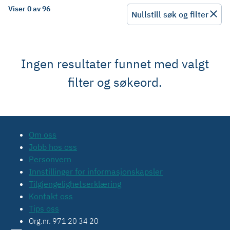
Viser 0 av 96
Nullstill søk og filter
Ingen resultater funnet med valgt
filter og søkeord.
Om oss
Jobb hos oss
Personvern
Innstillinger for informasjonskapsler
Tilgjengelighetserklæring
Kontakt oss
Tips oss
Org.nr. 971 20 34 20