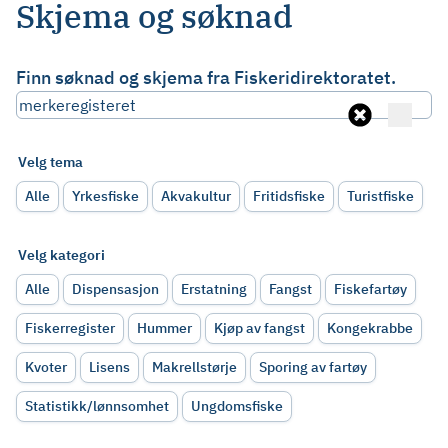
Skjema og søknad
Finn søknad og skjema fra Fiskeridirektoratet.
Velg tema
Alle
Yrkesfiske
Akvakultur
Fritidsfiske
Turistfiske
Velg kategori
Alle
Dispensasjon
Erstatning
Fangst
Fiskefartøy
Fiskerregister
Hummer
Kjøp av fangst
Kongekrabbe
Kvoter
Lisens
Makrellstørje
Sporing av fartøy
Statistikk/lønnsomhet
Ungdomsfiske