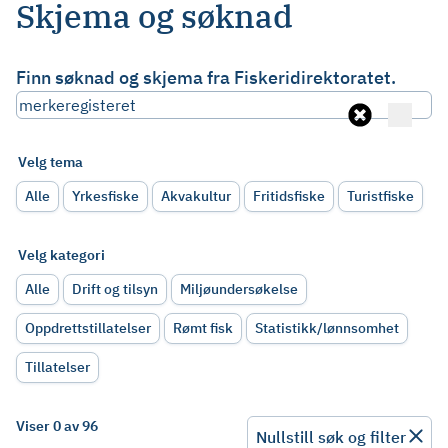
Skjema og søknad
Finn søknad og skjema fra Fiskeridirektoratet.
Velg tema
Alle
Yrkesfiske
Akvakultur
Fritidsfiske
Turistfiske
Velg kategori
Alle
Drift og tilsyn
Miljøundersøkelse
Oppdrettstillatelser
Rømt fisk
Statistikk/lønnsomhet
Tillatelser
Viser 0 av 96
Nullstill søk og filter