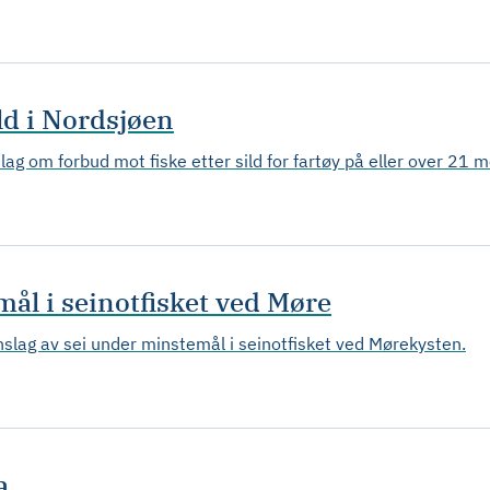
ld i Nordsjøen
slag om forbud mot fiske etter sild for fartøy på eller over 21 m
ål i seinotfisket ved Møre
innslag av sei under minstemål i seinotfisket ved Mørekysten.
a