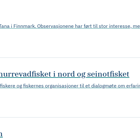
i Tana i Finnmark. Observasjonene har ført til stor interesse, 
urrevadfisket i nord og seinotfisket
 fiskere og fiskernes organisasjoner til et dialogmøte om erfari
n