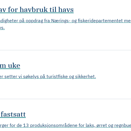
v for havbruk til havs
igheter på oppdrag fra Nærings- og fiskeridepartementet med 
vs.
im uke
etter vi søkelys på turistfiske og sikkerhet.
fastsatt
rger for de 13 produksjonsområdene for laks, ørret og regnbue