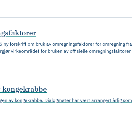
ngsfaktorer
 ny forskrift om bruk av omregningsfaktorer for omregning fra 
rgjør virkeområdet for bruken av offisielle omregningsfaktorer 
av kongekrabbe
ingen av kongekrabbe. Dialogmøter har vært arrangert årlig som 