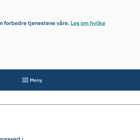
an forbedre tjenestene våre.
Les om hvilke
Meny
eressert i.