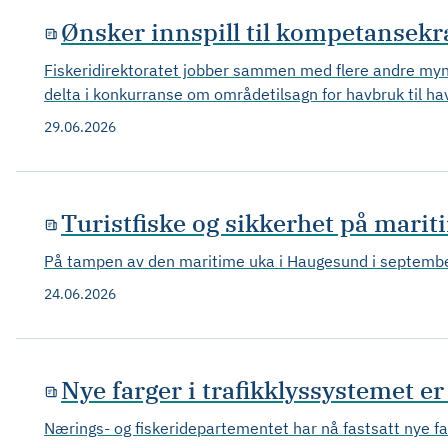
Ønsker innspill til kompetansekra
Fiskeridirektoratet jobber sammen med flere andre mynd
delta i konkurranse om områdetilsagn for havbruk til ha
29.06.2026
Turistfiske og sikkerhet på marit
På tampen av den maritime uka i Haugesund i september s
24.06.2026
Nye farger i trafikklyssystemet er 
Nærings- og fiskeridepartementet har nå fastsatt nye fa