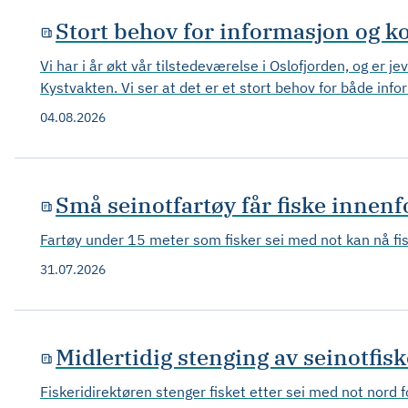
Stort behov for informasjon og ko
Vi har i år økt vår tilstedeværelse i Oslofjorden, og er
Kystvakten. Vi ser at det er et stort behov for både info
04.08.2026
Små seinotfartøy får fiske innenf
Fartøy under 15 meter som fisker sei med not kan nå fisk
31.07.2026
Midlertidig stenging av seinotfis
Fiskeridirektøren stenger fisket etter sei med not nord 