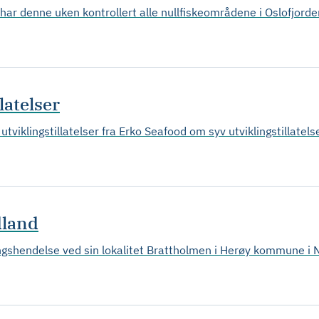
har denne uken kontrollert alle nullfiskeområdene i Oslofjorde
latelser
utviklingstillatelser fra Erko Seafood om syv utviklingstillatel
dland
hendelse ved sin lokalitet Brattholmen i Herøy kommune i No