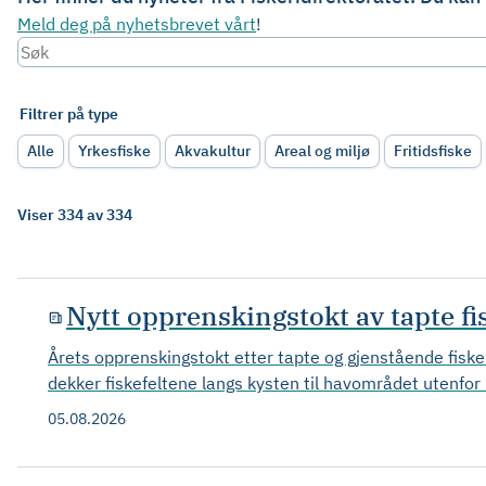
Meld deg på nyhetsbrevet vårt
!
Filtrer på type
Alle
Yrkesfiske
Akvakultur
Areal og miljø
Fritidsfiske
Viser 334 av 334
Nytt opprenskingstokt av tapte f
Årets opprenskingstokt etter tapte og gjenstående fiske
dekker fiskefeltene langs kysten til havområdet utenfor
05.08.2026