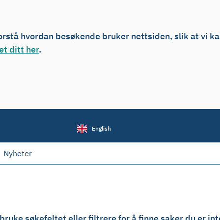
forstå hvordan besøkende bruker nettsiden, slik at vi k
t ditt her
.
English
Nyheter
ruke søkefeltet eller filtrere for å finne saker du er int