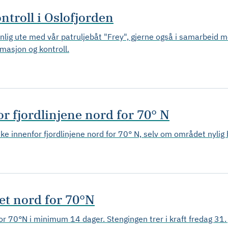
ntroll i Oslofjorden
 jevnlig ute med vår patruljebåt "Frey", gjerne også i samarbei
rmasjon og kontroll.
or fjordlinjene nord for 70° N
e innenfor fjordlinjene nord for 70° N, selv om området nylig 
ket nord for 70°N
for 70°N i minimum 14 dager. Stengingen trer i kraft fredag 31.