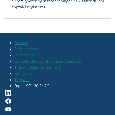
av rettigheter og støtteordninger. Slik søker du om
opptak i registeret.
Om oss
Jobb hos oss
Personvern
Innstillinger for informasjonskapsler
Tilgjengelighetserklæring
Kontakt oss
Tips oss
Org.nr. 971 20 34 20