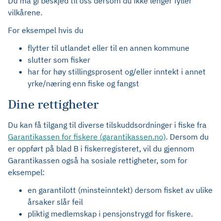
Du må gi beskjed til oss dersom du ikke lenger fyller
vilkårene.
For eksempel hvis du
flytter til utlandet eller til en annen kommune
slutter som fisker
har for høy stillingsprosent og/eller inntekt i annet
yrke/næring enn fiske og fangst
Dine rettigheter
Du kan få tilgang til diverse tilskuddsordninger i fiske fra
Garantikassen for fiskere (garantikassen.no)
. Dersom du
er oppført på blad B i fiskerregisteret, vil du gjennom
Garantikassen også ha sosiale rettigheter, som for
eksempel:
en garantilott (minsteinntekt) dersom fisket av ulike
årsaker slår feil
pliktig medlemskap i pensjonstrygd for fiskere.