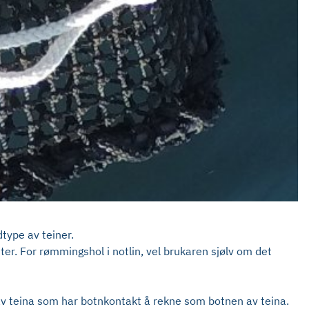
dtype av teiner.
er. For rømmingshol i notlin, vel brukaren sjølv om det
 av teina som har botnkontakt å rekne som botnen av teina.