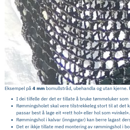
Eksempel på
4 mm
bomullstråd, ubehandla og utan kjerne. F
I dei tilfelle der det er tillate å bruke tømmeluker s
Rømmingsholet skal vere tilstrekkeleg stort til at det
passar best å lage eit «rett hol» eller hol som «vinkel».
Rømmingshol i kalvar (inngangar) kan berre lagast ders
Det er ikkje tillate med montering av rømmingshol i b