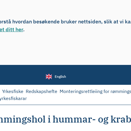
forstå hvordan besøkende bruker nettsiden, slik at vi k
t ditt her
.
English
Yrkesfiske
Redskapshefte
Monteringsrettleiing for rømming
yrkesfiskarar
mmingshol i hummar- og krabb