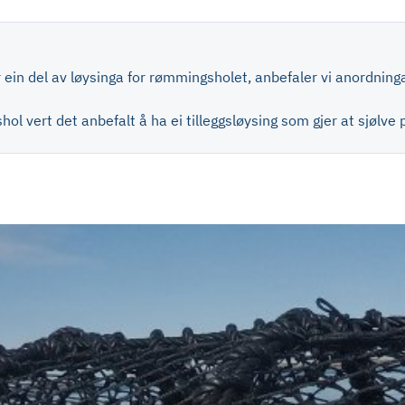
r ein del av løysinga for rømmingsholet, anbefaler vi anordninga
l vert det anbefalt å ha ei tilleggsløysing som gjer at sjølve 