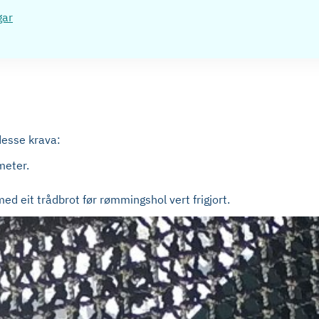
gar
desse krava:
meter.
med eit trådbrot før rømmingshol vert frigjort.