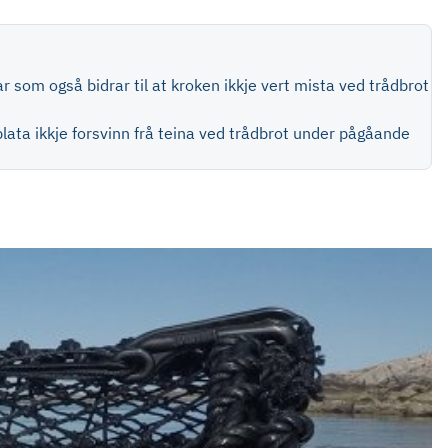
r som også bidrar til at kroken ikkje vert mista ved trådbrot
plata ikkje forsvinn frå teina ved trådbrot under pågåande