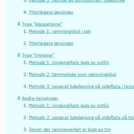
Metode 3: hempe av bomullstråd i lukestrikk
Ytterlegare løysingar
Type "klappeteine"
Metode 1: rømmingshol i tak
Ytterlegare løysingar
Type "treteine"
Metode 1: inngang/kalv laga av notlin
Metode 2: tømmeluke som rømmingshol
Metode 3: separat lukeløysing på sideflata i tein
Andre teinetyper
Metode 1: inngang/kalv laga av notlin
Metode 2: separat lukeløysing på sideflata på te
Teiner der rammeverket er laga av tre