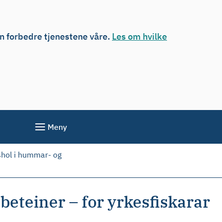
an forbedre tjenestene våre.
Les om hvilke
Meny
shol i hummar- og
eteiner – for yrkesfiskarar