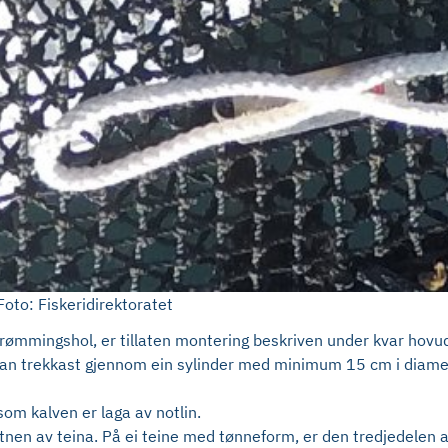
oto: Fiskeridirektoratet
om rømmingshol, er tillaten montering beskriven under kvar hovu
 kan trekkast gjennom ein sylinder med minimum 15 cm i diamet
om kalven er laga av notlin.
otnen av teina. På ei teine med tønneform, er den tredjedelen