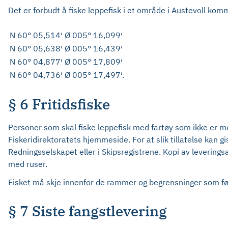
Det er forbudt å fiske leppefisk i et område i Austevoll kom
N 60° 05,514′ Ø 005° 16,099′
N 60° 05,638′ Ø 005° 16,439′
N 60° 04,877′ Ø 005° 17,809′
N 60° 04,736′ Ø 005° 17,497′.
§ 6 Fritidsfiske
Personer som skal fiske leppefisk med fartøy som ikke er me
Fiskeridirektoratets hjemmeside. For at slik tillatelse kan 
Redningsselskapet eller i Skipsregistrene. Kopi av leveringsav
med ruser.
Fisket må skje innenfor de rammer og begrensninger som følge
§ 7 Siste fangstlevering