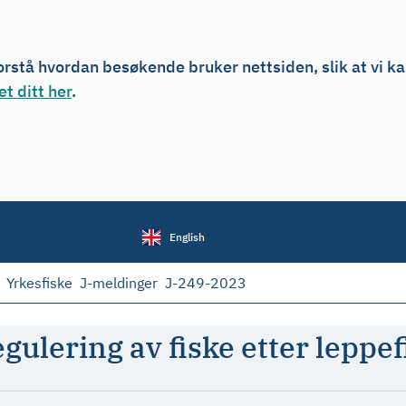
forstå hvordan besøkende bruker nettsiden, slik at vi k
t ditt her
.
English
Yrkesfiske
J-meldinger
J-249-2023
gulering av fiske etter leppef