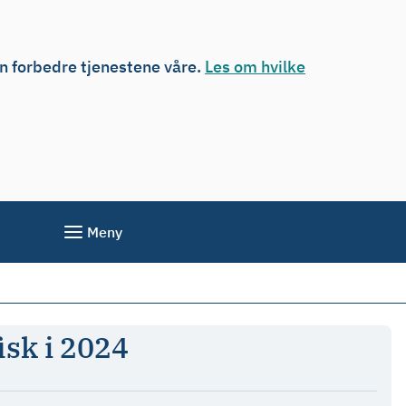
an forbedre tjenestene våre.
Les om hvilke
Meny
isk i 2024