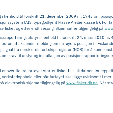
g i henhold til forskrift 21. desember 2009 nr. 1743 om posisjo
kasjonssystem (AIS, typegodkjent klasse A eller klasse B). Fo
av fisket og etter endt sesong. Skjemaet er tilgjengelig på
www.
nsrapporteringsutstyr i henhold til forskrift 24. mars 2010 nr. 
 automatisk sender melding om fartøyets posisjon til Fiskerid
ingssignal fra norsk ordinært skipsregister (NOR) for å kunne ins
 om krav til utstyr og installasjon av posisjonsrapporteringsutst
 enhver tid fra fartøyet starter fisket til sluttdatoen for lepp
 verkstedopphold eller når fartøyet skal ligge uvirksomt i mer 
å elektronisk skjema tilgjengelig på
www.fiskeridir.no
. Når st