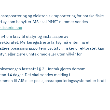
nsrapportering og elektronisk rapportering for norske fiske-
r fartøy som benytter AIS skal MMSI-nummer sendes
fiskeridir.no
454 om krav til utstyr og installasjon av
irektoratet. Merkeregistrerte fartøy må enten ha et
tallere posisjonsrapporteringsutstyr. Fiskeridirektoratet kan
yr, eller gjøre unntak med eller uten vilkår for
efisksesongen fastsatt i § 2. Unntak gjøres dersom
enn 14 dager. Det skal sendes melding til
rømmen til AIS eller posisjonsrapporteringssystemet er brutt