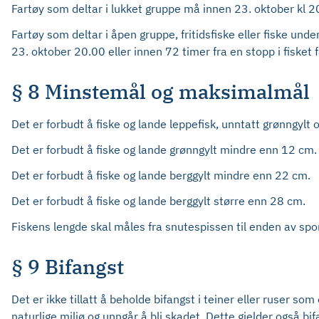
Fartøy som deltar i lukket gruppe må innen 23. oktober kl 20.
Fartøy som deltar i åpen gruppe, fritidsfiske eller fiske und
23. oktober 20.00 eller innen 72 timer fra en stopp i fisket
§ 8 Minstemål og maksimalmål
Det er forbudt å fiske og lande leppefisk, unntatt grønngylt
Det er forbudt å fiske og lande grønngylt mindre enn 12 cm.
Det er forbudt å fiske og lande berggylt mindre enn 22 cm.
Det er forbudt å fiske og lande berggylt større enn 28 cm.
Fiskens lengde skal måles fra snutespissen til enden av spor
§ 9 Bifangst
Det er ikke tillatt å beholde bifangst i teiner eller ruser som 
naturlige miljø og unngår å bli skadet. Dette gjelder også bi