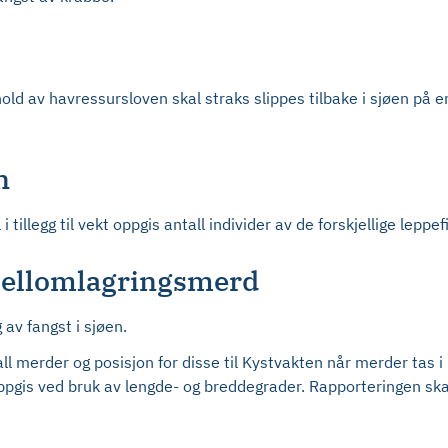
ld av havressursloven skal straks slippes tilbake i sjøen på en s
n
tillegg til vekt oppgis antall individer av de forskjellige leppef
mellomlagringsmerd
av fangst i sjøen.
merder og posisjon for disse til Kystvakten når merder tas i b
oppgis ved bruk av lengde- og breddegrader. Rapporteringen sk