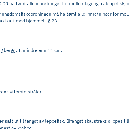
00 ha tømt alle innretninger for mellomlagring av leppefisk, og
er ungdomsfiskeordningen må ha tømt alle innretninger for mello
 fastsatt med hjemmel i § 23.
 og berggylt, mindre enn 11 cm.
ens ytterste stråler.
er satt ut til fangst av leppefisk. Bifangst skal straks slippes ti
fangst av krabbe.