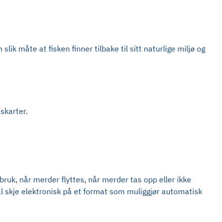
lik måte at fisken finner tilbake til sitt naturlige miljø og
iskarter.
ruk, når merder flyttes, når merder tas opp eller ikke
al skje elektronisk på et format som muliggjør automatisk