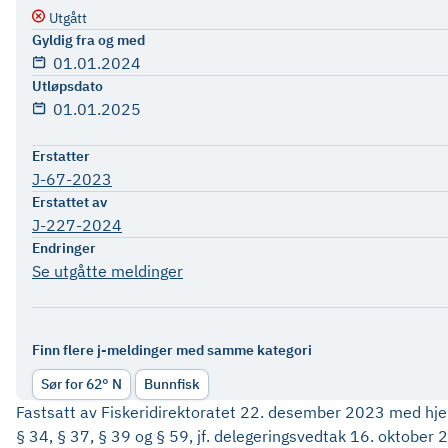
Utgått
Gyldig fra og med
01.01.2024
Utløpsdato
01.01.2025
Erstatter
J-67-2023
Erstattet av
J-227-2024
Endringer
Se utgåtte meldinger
Finn flere j-meldinger med samme kategori
Sør for 62° N
Bunnfisk
Fastsatt av Fiskeridirektoratet 22. desember 2023 med hjemm
§ 34, § 37, § 39 og § 59, jf. delegeringsvedtak 16. oktober 