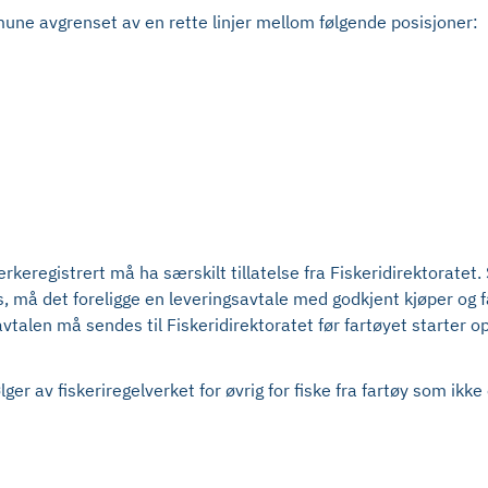
mune avgrenset av en rette linjer mellom følgende posisjoner:
rkeregistrert må ha særskilt tillatelse fra Fiskeridirektorate
gis, må det foreligge en leveringsavtale med godkjent kjøper og
talen må sendes til Fiskeridirektoratet før fartøyet starter opp 
r av fiskeriregelverket for øvrig for fiske fra fartøy som ikke