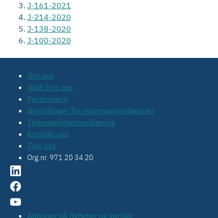
J-161-2021
J-214-2020
J-138-2020
J-100-2020
Om oss
Jobb hos oss
Personvern
Innstillinger for informasjonskapsler
Tilgjengelighetserklæring
Kontakt oss
Tips oss
Org.nr. 971 20 34 20
Abonner på nyheter og varsler