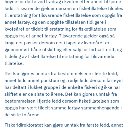
høyde for dette ved fradrag i kvoten etter annet til fjerde
ledd. Tilsvarende gjelder dersom en fisketillatelse tildeles
til erstatning for tilsvarende fisketillatelse som oppgis fra
annet fartøy, og den oppgitte tillatelsen tidligere i
kvoteåret er tildelt til erstatning for fisketillatelse som
oppgis fra et annet fartøy. Tilsvarende gjelder også så
langt det passer dersom det i løpet av kvoteåret er
gjennomført både utskifting eller salg for fortsatt drift, og
tildeling av fisketillatelse til erstatning for tilsvarende
tillatelse.
Det kan gjøres unntak fra bestemmelsene i første ledd,
annet ledd annet punktum og tredje ledd dersom fartøyet
har deltatt i lukket gruppe i de enkelte fiskeri og ikke har
skiftet eier de siste to årene. Det kan gjøres unntak fra
bestemmelsen i fjerde ledd dersom fisketillatelsen som
oppgis har vært tildelt samme fartøy sammenhengende i
de siste to årene.
Fiskeridirektoratet kan gjøre unntak fra første ledd, annet