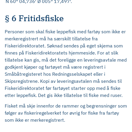
N 60° 04,736′ Ø 005° 17,497′.
§ 6 Fritidsfiske
Personer som skal fiske leppefisk med fartøy som ikke er
merkeregistrert må ha særskilt tillatelse fra
Fiskeridirektoratet. Søknad sendes på eget skjema som
finnes på Fiskeridirektoratets hjemmeside. For at slik
tillatelse kan gis, må det foreligge en leveringsavtale med
godkjent kjøper og fartøyet må være registrert i
Småbåtregisteret hos Redningsselskapet eller i
Skipsregistrene. Kopi av leveringsavtalen må sendes til
Fiskeridirektoratet før fartøyet starter opp med å fiske
etter leppefisk. Det gis ikke tillatelse til fiske med ruser.
Fisket må skje innenfor de rammer og begrensninger som
følger av fiskeriregelverket for øvrig for fiske fra fartøy
som ikke er merkeregistrert.