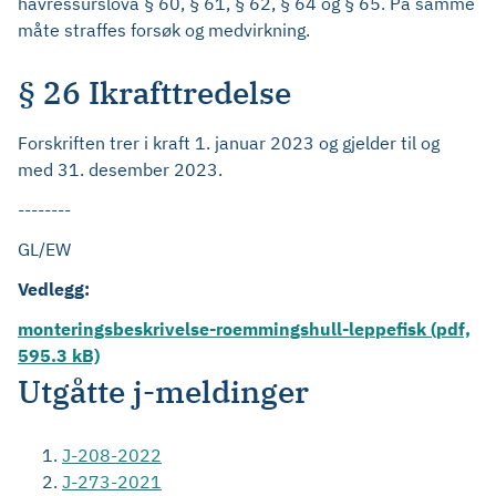
havressurslova § 60, § 61, § 62, § 64 og § 65. På samme
måte straffes forsøk og medvirkning.
§ 26 Ikrafttredelse
Forskriften trer i kraft 1. januar 2023 og gjelder til og
med 31. desember 2023.
--------
GL/EW
Vedlegg:
monteringsbeskrivelse-roemmingshull-leppefisk (pdf,
595.3 kB)
Utgåtte j-meldinger
J-208-2022
J-273-2021