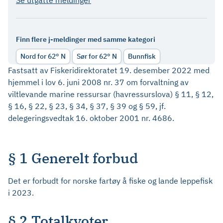
Se utgåtte meldinger
Finn flere j-meldinger med samme kategori
Nord for 62° N
Sør for 62° N
Bunnfisk
Fastsatt av Fiskeridirektoratet 19. desember 2022 med
hjemmel i lov 6. juni 2008 nr. 37 om forvaltning av
viltlevande marine ressursar (havressurslova) § 11, § 12,
§ 16, § 22, § 23, § 34, § 37, § 39 og § 59, jf.
delegeringsvedtak 16. oktober 2001 nr. 4686.
§ 1 Generelt forbud
Det er forbudt for norske fartøy å fiske og lande leppefisk
i 2023.
§ 2 Totalkvoter