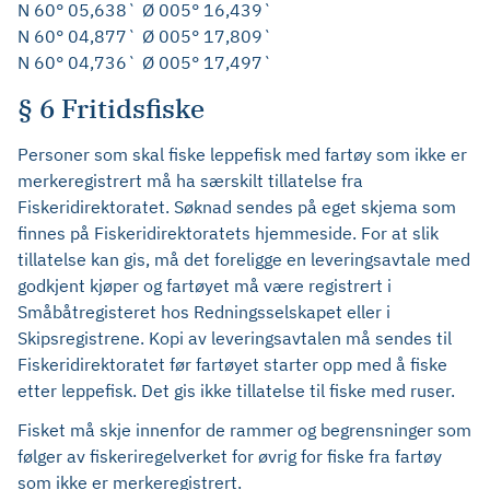
N 60° 05,638` Ø 005° 16,439`
N 60° 04,877` Ø 005° 17,809`
N 60° 04,736` Ø 005° 17,497`
§ 6 Fritidsfiske
Personer som skal fiske leppefisk med fartøy som ikke er
merkeregistrert må ha særskilt tillatelse fra
Fiskeridirektoratet. Søknad sendes på eget skjema som
finnes på Fiskeridirektoratets hjemmeside. For at slik
tillatelse kan gis, må det foreligge en leveringsavtale med
godkjent kjøper og fartøyet må være registrert i
Småbåtregisteret hos Redningsselskapet eller i
Skipsregistrene. Kopi av leveringsavtalen må sendes til
Fiskeridirektoratet før fartøyet starter opp med å fiske
etter leppefisk. Det gis ikke tillatelse til fiske med ruser.
Fisket må skje innenfor de rammer og begrensninger som
følger av fiskeriregelverket for øvrig for fiske fra fartøy
som ikke er merkeregistrert.