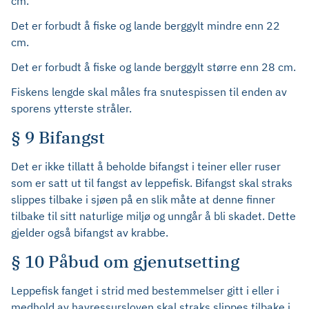
cm.
Det er forbudt å fiske og lande berggylt mindre enn 22
cm.
Det er forbudt å fiske og lande berggylt større enn 28 cm.
Fiskens lengde skal måles fra snutespissen til enden av
sporens ytterste stråler.
§ 9 Bifangst
Det er ikke tillatt å beholde bifangst i teiner eller ruser
som er satt ut til fangst av leppefisk. Bifangst skal straks
slippes tilbake i sjøen på en slik måte at denne finner
tilbake til sitt naturlige miljø og unngår å bli skadet. Dette
gjelder også bifangst av krabbe.
§ 10 Påbud om gjenutsetting
Leppefisk fanget i strid med bestemmelser gitt i eller i
medhold av havressursloven skal straks slippes tilbake i