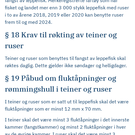
fangst av leppefisk. Merkeregistrerte fartøy som har
fisket og landet mer enn 3 000 stykk leppefisk med ruser
i to av årene 2018, 2019 eller 2020 kan benytte ruser
frem til og med 2024.
§ 18 Krav til røkting av teiner og
ruser
Teiner og ruser som benyttes til fangst av leppefisk skal
røktes daglig. Dette gjelder ikke søndager og helligdager.
§ 19 Påbud om fluktåpninger og
rømmingshull i teiner og ruser
I teiner og ruser som er satt ut til leppefisk skal det være
fluktåpninger som er minst 12 mm x 70 mm.
I teiner skal det være minst 3 fluktåpninger i det innerste
kammer (fangstkammer) og minst 2 fluktåpninger i hver
av de øvrige kammer. I ruser skal det være minst 3