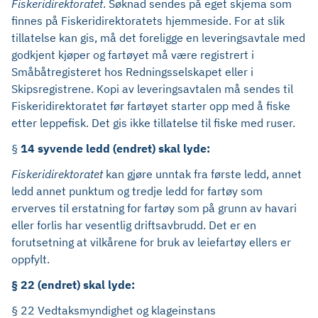
Fiskeridirektoratet
. Søknad sendes på eget skjema som
finnes på Fiskeridirektoratets hjemmeside. For at slik
tillatelse kan gis, må det foreligge en leveringsavtale med
godkjent kjøper og fartøyet må være registrert i
Småbåtregisteret hos Redningsselskapet eller i
Skipsregistrene. Kopi av leveringsavtalen må sendes til
Fiskeridirektoratet før fartøyet starter opp med å fiske
etter leppefisk. Det gis ikke tillatelse til fiske med ruser.
§
14 syvende ledd (endret) skal lyde:
Fiskeridirektoratet
kan gjøre unntak fra første ledd, annet
ledd annet punktum og tredje ledd for fartøy som
erverves til erstatning for fartøy som på grunn av havari
eller forlis har vesentlig driftsavbrudd. Det er en
forutsetning at vilkårene for bruk av leiefartøy ellers er
oppfylt.
§ 22 (endret) skal lyde:
§ 22 Vedtaksmyndighet og klageinstans