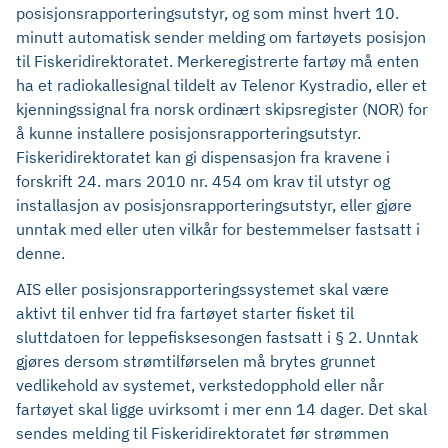
posisjonsrapporteringsutstyr, og som minst hvert 10.
minutt automatisk sender melding om fartøyets posisjon
til Fiskeridirektoratet. Merkeregistrerte fartøy må enten
ha et radiokallesignal tildelt av Telenor Kystradio, eller et
kjenningssignal fra norsk ordinært skipsregister (NOR) for
å kunne installere posisjonsrapporteringsutstyr.
Fiskeridirektoratet kan gi dispensasjon fra kravene i
forskrift 24. mars 2010 nr. 454 om krav til utstyr og
installasjon av posisjonsrapporteringsutstyr, eller gjøre
unntak med eller uten vilkår for bestemmelser fastsatt i
denne.
AIS eller posisjonsrapporteringssystemet skal være
aktivt til enhver tid fra fartøyet starter fisket til
sluttdatoen for leppefisksesongen fastsatt i § 2. Unntak
gjøres dersom strømtilførselen må brytes grunnet
vedlikehold av systemet, verkstedopphold eller når
fartøyet skal ligge uvirksomt i mer enn 14 dager. Det skal
sendes melding til Fiskeridirektoratet før strømmen