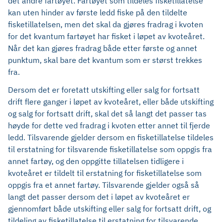
det andre fartøyet. Fartøyet som tildeles fisketillatelse
kan uten hinder av første ledd fiske på den tildelte
fisketillatelsen, men det skal da gjøres fradrag i kvoten
for det kvantum fartøyet har fisket i løpet av kvoteåret.
Når det kan gjøres fradrag både etter første og annet
punktum, skal bare det kvantum som er størst trekkes
fra.
Dersom det er foretatt utskifting eller salg for fortsatt
drift flere ganger i løpet av kvoteåret, eller både utskifting
og salg for fortsatt drift, skal det så langt det passer tas
høyde for dette ved fradrag i kvoten etter annet til fjerde
ledd. Tilsvarende gjelder dersom en fisketillatelse tildeles
til erstatning for tilsvarende fisketillatelse som oppgis fra
annet fartøy, og den oppgitte tillatelsen tidligere i
kvoteåret er tildelt til erstatning for fisketillatelse som
oppgis fra et annet fartøy. Tilsvarende gjelder også så
langt det passer dersom det i løpet av kvoteåret er
gjennomført både utskifting eller salg for fortsatt drift, og
tildeling av fisketillatelse til erstatning for tilsvarende