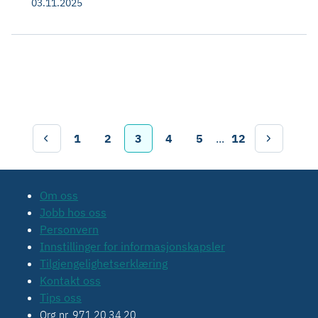
03.11.2025
1
2
3
4
5
...
12
Om oss
Jobb hos oss
Personvern
Innstillinger for informasjonskapsler
Tilgjengelighetserklæring
Kontakt oss
Tips oss
Org.nr. 971 20 34 20