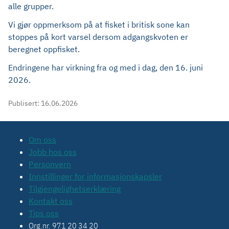
alle grupper.
Vi gjør oppmerksom på at fisket i britisk sone kan
stoppes på kort varsel dersom adgangskvoten er
beregnet oppfisket.
Endringene har virkning fra og med i dag, den 16. juni
2026.
Publisert:
16.06.2026
Om oss
Jobb hos oss
Personvern
Innstillinger for informasjonskapsler
Tilgjengelighetserklæring
Kontakt oss
Tips oss
Org.nr. 971 20 34 20