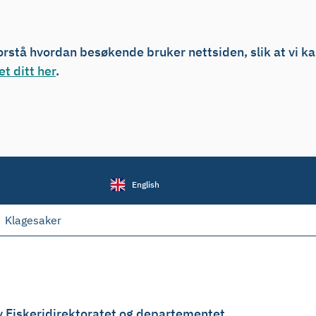
forstå hvordan besøkende bruker nettsiden, slik at vi k
t ditt her
.
English
Klagesaker
v Fiskeridirektoratet og departementet.