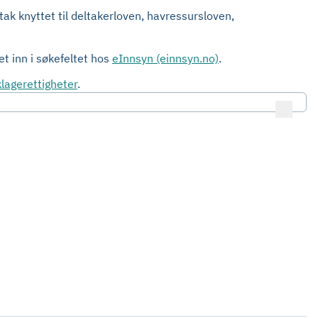
tak knyttet til deltakerloven, havressursloven,
t inn i søkefeltet hos
eInnsyn (einnsyn.no)
.
lagerettigheter
.