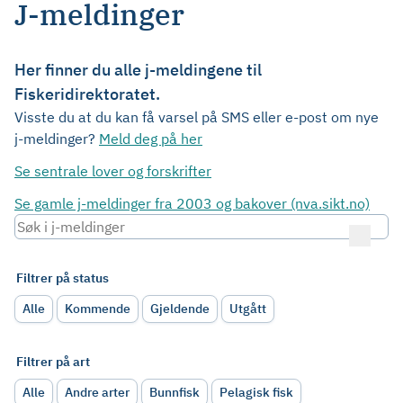
J-meldinger
Her finner du alle j-meldingene til
Fiskeridirektoratet.
Visste du at du kan få varsel på SMS eller e-post om nye
j-meldinger?
Meld deg på her
Se sentrale lover og forskrifter
Se gamle j-meldinger fra 2003 og bakover (nva.sikt.no)
Filtrer på status
Alle
Kommende
Gjeldende
Utgått
Filtrer på art
Alle
Andre arter
Bunnfisk
Pelagisk fisk