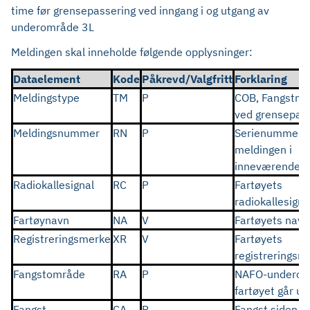
time før grensepassering ved inngang i og utgang av
underområde 3L
Meldingen skal inneholde følgende opplysninger:
Dataelement
Kode
Påkrevd/Valgfritt
Forklaring
Meldingstype
TM
P
COB, Fangstme
ved grensepas
Meldingsnummer
RN
P
Serienummer f
meldingen i
inneværende å
Radiokallesignal
RC
P
Fartøyets
radiokallesigna
Fartøynavn
NA
V
Fartøyets navn
Registreringsmerke
XR
V
Fartøyets
registrerings
Fangstområde
RA
P
NAFO-underom
fartøyet går ut
Fangst
CA
P
Fangst siden fo