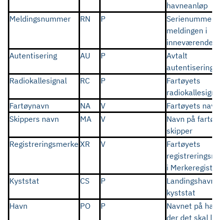
havneanløp
Meldingsnummer
RN
P
Serienummer f
meldingen i
inneværende å
Autentisering
AU
P
Avtalt
autentiserings
Radiokallesignal
RC
P
Fartøyets
radiokallesigna
Fartøynavn
NA
V
Fartøyets navn
Skippers navn
MA
V
Navn på fartøy
skipper
Registreringsmerke
XR
V
Fartøyets
registrerings
i Merkeregiste
Kyststat
CS
P
Landingshavne
kyststat
Havn
PO
P
Navnet på hav
der det skal la