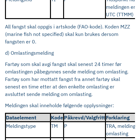
meldingen er s
UTC (TTMM)
All fangst skal oppgis i artskode (FAO-kode). Koden MZZ
(marine fish not specified) skal kun brukes dersom
fangsten er 0.
d) Omlastingsmelding
Fartøy som skal avgi fangst skal senest 24 timer før
omlastingen påbegynnes sende melding om omlasting.
Fartøy som har mottatt fangst fra annet fartøy skal
senest en time etter at den enkelte omlasting er
avsluttet sende melding om omlasting.
Meldingen skal inneholde følgende opplysninger:
Dataelement
Kode
Påkrevd/Valgfritt
Forklaring
Meldingstype
TM
P
TRA, melding 
omlasting