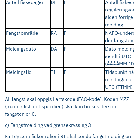
Antall fiskedager
DF
P
Antall fiskedage
reguleringsom
siden forrige C
melding
Fangstområde
RA
P
NAFO-underom
der fangsten er
Meldingsdato
DA
P
Dato meldinge
sendt i UTC
(ÅÅÅÅMMDD)
Meldingstid
TI
P
Tidspunkt når
meldingen er s
UTC (TTMM)
All fangst skal oppgis i artskode (FAO-kode). Koden MZZ
(marine fish not specified) skal kun brukes dersom
fangsten er 0.
c) Fangstmelding ved grensekryssing 3L
Fartøy som fisker reker i 3L skal sende fangstmelding en