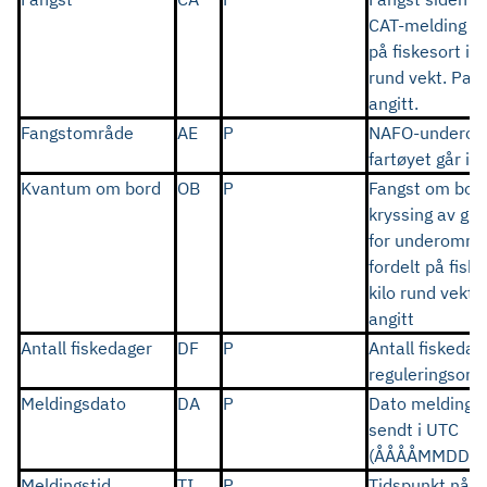
CAT-melding fo
på fiskesort i k
rund vekt. Parv
angitt.
Fangstområde
AE
P
NAFO-underom
fartøyet går inn
Kvantum om bord
OB
P
Fangst om bor
kryssing av gr
for underområ
fordelt på fiske
kilo rund vekt.
angitt
Antall fiskedager
DF
P
Antall fiskedage
reguleringsom
Meldingsdato
DA
P
Dato meldinge
sendt i UTC
(ÅÅÅÅMMDD)
Meldingstid
TI
P
Tidspunkt når