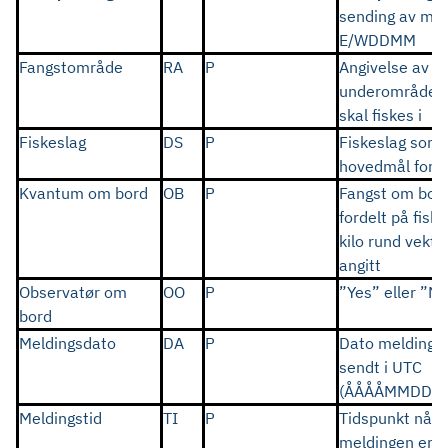
sending av mel
E/WDDMM
Fangstområde
RA
P
Angivelse av 
underområde 
skal fiskes i
Fiskeslag
DS
P
Fiskeslag som 
hovedmål for f
Kvantum om bord
OB
P
Fangst om bor
fordelt på fiske
kilo rund vekt.
angitt
Observatør om
OO
P
”Yes” eller ”N
bord
Meldingsdato
DA
P
Dato meldinge
sendt i UTC
(ÅÅÅÅMMDD)
Meldingstid
TI
P
Tidspunkt når
meldingen er s