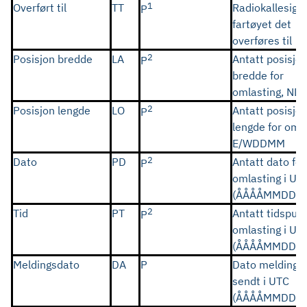
1
Overført til
TT
Radiokallesign
P
fartøyet det
overføres til
2
Posisjon bredde
LA
Antatt posisjo
P
bredde for
omlasting, N
2
Posisjon lengde
LO
Antatt posisjo
P
lengde for omla
E/WDDMM
2
Dato
PD
Antatt dato for
P
omlasting i UT
(ÅÅÅÅMMDD)
2
Tid
PT
Antatt tidspunk
P
omlasting i UT
(ÅÅÅÅMMDD)
Meldingsdato
DA
P
Dato meldinge
sendt i UTC
(ÅÅÅÅMMDD)