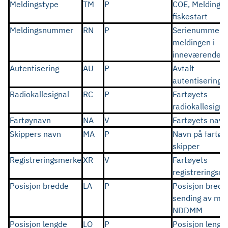
Meldingstype
TM
P
COE, Melding 
fiskestart
Meldingsnummer
RN
P
Serienummer f
meldingen i
inneværende å
Autentisering
AU
P
Avtalt
autentiserings
Radiokallesignal
RC
P
Fartøyets
radiokallesigna
Fartøynavn
NA
V
Fartøyets navn
Skippers navn
MA
P
Navn på fartøy
skipper
Registreringsmerke
XR
V
Fartøyets
registrerings
Posisjon bredde
LA
P
Posisjon bredd
sending av mel
NDDMM
Posisjon lengde
LO
P
Posisjon lengd