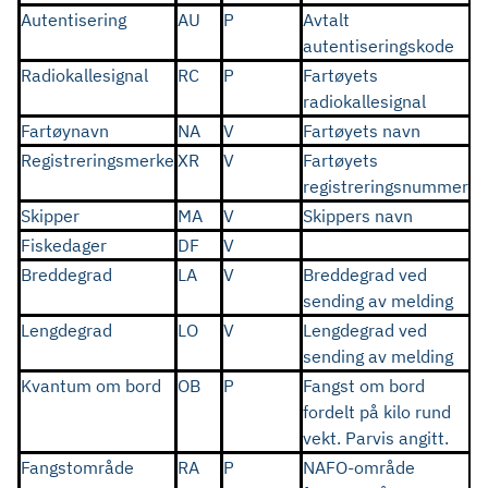
Autentisering
AU
P
Avtalt
autentiseringskode
Radiokallesignal
RC
P
Fartøyets
radiokallesignal
Fartøynavn
NA
V
Fartøyets navn
Registreringsmerke
XR
V
Fartøyets
registreringsnummer
Skipper
MA
V
Skippers navn
Fiskedager
DF
V
Breddegrad
LA
V
Breddegrad ved
sending av melding
Lengdegrad
LO
V
Lengdegrad ved
sending av melding
Kvantum om bord
OB
P
Fangst om bord
fordelt på kilo rund
vekt. Parvis angitt.
Fangstområde
RA
P
NAFO-område