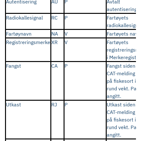
Autentisering
AU
P
Avtalt
autentiserings
Radiokallesignal
RC
P
Fartøyets
radiokallesigna
Fartøynavn
NA
V
Fartøyets navn
Registreringsmerke
XR
V
Fartøyets
registrerings
i Merkeregiste
Fangst
CA
P
Fangst siden fo
CAT-melding fo
på fiskesort i k
rund vekt. Parv
angitt.
Utkast
RJ
P
Utkast siden fo
CAT-melding fo
på fiskesort i k
rund vekt. Parv
angitt.