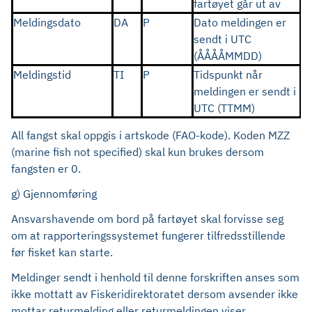
fartøyet går ut av
Meldingsdato
DA
P
Dato meldingen er
sendt i UTC
(ÅÅÅÅMMDD)
Meldingstid
TI
P
Tidspunkt når
meldingen er sendt i
UTC (TTMM)
All fangst skal oppgis i artskode (FAO-kode). Koden MZZ
(marine fish not specified) skal kun brukes dersom
fangsten er 0.
g) Gjennomføring
Ansvarshavende om bord på fartøyet skal forvisse seg
om at rapporteringssystemet fungerer tilfredsstillende
før fisket kan starte.
Meldinger sendt i henhold til denne forskriften anses som
ikke mottatt av Fiskeridirektoratet dersom avsender ikke
mottar returmelding eller returmeldingen viser