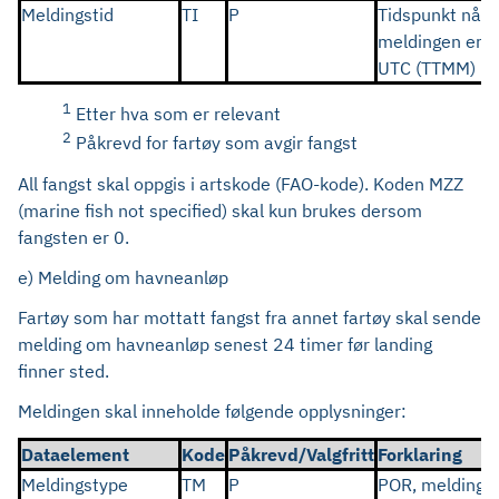
Meldingstid
TI
P
Tidspunkt når
meldingen er s
UTC (TTMM)
1
Etter hva som er relevant
2
Påkrevd for fartøy som avgir fangst
All fangst skal oppgis i artskode (FAO-kode). Koden MZZ
(marine fish not specified) skal kun brukes dersom
fangsten er 0.
e) Melding om havneanløp
Fartøy som har mottatt fangst fra annet fartøy skal sende
melding om havneanløp senest 24 timer før landing
finner sted.
Meldingen skal inneholde følgende opplysninger:
Dataelement
Kode
Påkrevd/Valgfritt
Forklaring
Meldingstype
TM
P
POR, melding 