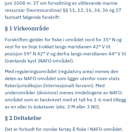
juni 2008 nr. 37 om forvaltning av viltlevande marine
ressursar (havressurslova) §§ 11, 12, 16, 34, 36 og 37
fastsatt følgende forskrift:
§ 1 Virkeområde
Forskriften gjelder for fiske i området nord for 35° N og
vest for en linje trukket langs meridianen 42° V til
posisjon 59° N 42° V og derfra langs meridianen 44° V til
Grønlands kyst (NAFO-området).
Med reguleringsområdet (regulatory area) menes den
delen av NAFO-området som ligger utenfor noen stats
fiskerijurisdiksjon (internasjonalt farvann). Med
underområder (divisions) menes inndelingene av NAFO-
området som er beskrevet med et tall fra 1-6 med tillegg
av en eller to bokstaver (eks. 3 M eller 3 NO).
§ 2 Deltakelse
Det er forbudt for norske fartøy å fiske i NAFO-området.