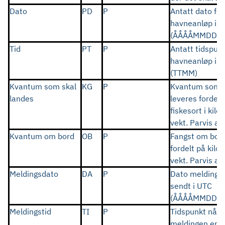
Dato
PD
P
Antatt dato for
havneanløp i 
(ÅÅÅÅMMDD)
Tid
PT
P
Antatt tidspunk
havneanløp i 
(TTMM)
Kvantum som skal
KG
P
Kvantum som s
landes
leveres fordelt
fiskesort i kilo
vekt. Parvis ang
Kvantum om bord
OB
P
Fangst om bor
fordelt på kilo 
vekt. Parvis ang
Meldingsdato
DA
P
Dato meldinge
sendt i UTC
(ÅÅÅÅMMDD)
Meldingstid
TI
P
Tidspunkt når
meldingen er s