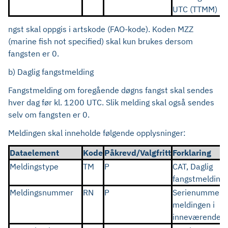
UTC (TTMM)
ngst skal oppgis i artskode (FAO-kode). Koden MZZ
(marine fish not specified) skal kun brukes dersom
fangsten er 0.
b) Daglig
fangstmelding
Fangstmelding om foregående døgns fangst skal sendes
hver dag før kl. 1200 UTC. Slik melding skal også sendes
selv om fangsten er 0.
Meldingen skal inneholde følgende opplysninger:
Dataelement
Kode
Påkrevd/Valgfritt
Forklaring
Meldingstype
TM
P
CAT, Daglig
fangstmelding
Meldingsnummer
RN
P
Serienummer f
meldingen i
inneværende å