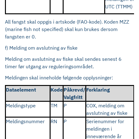
UTC (TTMM)
All fangst skal oppgis i artskode (FAO-kode). Koden MZZ
(marine fish not specified) skal kun brukes dersom
fangsten er 0.
f) Melding om avslutning av fiske
Melding om avslutning av fiske skal sendes senest 6
timer før utgang av reguleringsområdet.
Meldingen skal inneholde følgende opplysninger:
Dataelement
Kode
Påkrevd/
Forklaring
Valgfritt
Meldingstype
TM
P
COX, melding om
avslutning av fiske
Meldingsnummer
RN
P
Serienummer for
meldingen i
inneværende år