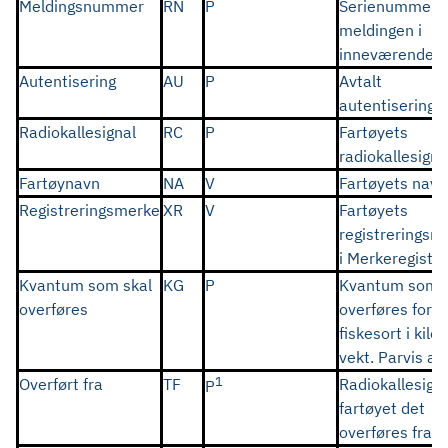
Meldingsnummer
RN
P
Serienummer f
meldingen i
inneværende å
Autentisering
AU
P
Avtalt
autentiserings
Radiokallesignal
RC
P
Fartøyets
radiokallesigna
Fartøynavn
NA
V
Fartøyets navn
Registreringsmerke
XR
V
Fartøyets
registrerings
i Merkeregiste
Kvantum som skal
KG
P
Kvantum som s
overføres
overføres forde
fiskesort i kilo
vekt. Parvis ang
1
Overført fra
TF
Radiokallesign
P
fartøyet det
overføres fra