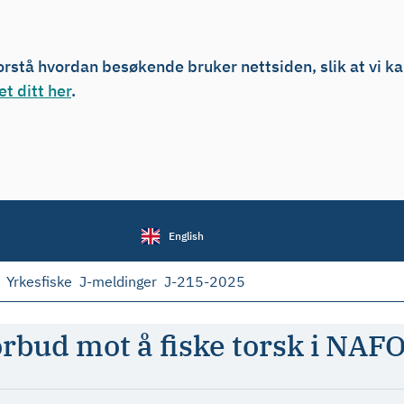
forstå hvordan besøkende bruker nettsiden, slik at vi k
t ditt her
.
English
Yrkesfiske
J-meldinger
J-215-2025
forbud mot å fiske torsk i N