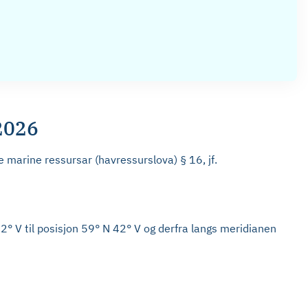
2026
 marine ressursar (havressurslova) § 16, jf.
 42° V til posisjon 59° N 42° V og derfra langs meridianen