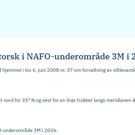
e torsk i NAFO-underområde 3M i 
jemmel i lov 6. juni 2008 nr. 37 om forvaltning av viltlevande
det nord for 35° N og vest for en linje trukket langs meridianen
NAFO-underområde 3M i 2026.