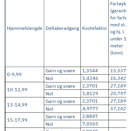
Fartøykvo
(garantert
for fartøy
med st. l.
Hjemmelslengde
Deltakeradgang
Kvotefaktor
og hj. l.
under 15
meter
(tonn)
Garn og snøre
1,3544
15,537
0-9,99
1,4246
16,342
Not
2,3701
27,189
Garn og snøre
10-12,99
1,8129
20,797
Not
2,3701
27,189
Garn og snøre
13-14,99
4,9777
57,102
Not
2,8847
Garn og snøre
15-17,99
7,0565
Not