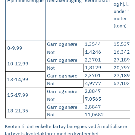
Hjemmelslengde
Deltakeradgang
Kvotefaktor
og hj. l.
under 15
meter
(tonn)
Garn og snøre
1,3544
15,537
0-9,99
1,4246
16,342
Not
2,3701
27,189
Garn og snøre
10-12,99
1,8129
20,797
Not
2,3701
27,189
Garn og snøre
13-14,99
4,9777
57,102
Not
2,8847
Garn og snøre
15-17,99
7,0565
Not
2,8847
Garn og snøre
18-21,35
Not
11,0682
Kvoten til det enkelte fartøy beregnes ved å multiplisere
fartøyets kvotefaktorer med en kvoteenhet.