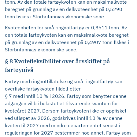
tonn. Av den totale fartøykvoten kan en maksimalkvote
beregnet på grunnlag av en delkvoteenhet på 0,5290
tonn fiskes i Storbritannias økonomiske sone.
Kvoteenheten for små ringnotfartøy er 0,8511 tonn. Av
den totale fartøykvoten kan en maksimalkvote beregnet
på grunnlag av en delkvoteenhet på 0,4907 tonn fiskes i
Storbritannias økonomiske sone.
§ 8 Kvotefleksibilitet over årsskiftet på
fartøynivå
Fartøy med ringnottillatelse og små ringnotfartøy kan
overfiske fartøykvoten tildelt etter
§ 7 med inntil 10 % i 2026. Fartøy som benytter denne
adgangen vil bli belastet et tilsvarende kvantum for
kvoteåret 2027. Dersom fartøykvoten ikke er oppfisket
ved utløpet av 2026, godskrives inntil 10 % av denne
kvoten til 2027 med mindre departementet senest i
reguleringen for 2027 bestemmer noe annet. Fartøy som