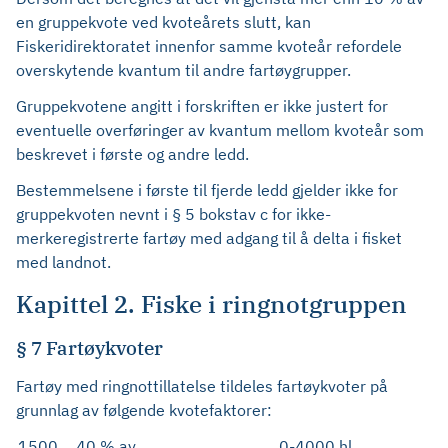
en gruppekvote ved kvoteårets slutt, kan
Fiskeridirektoratet innenfor samme kvoteår refordele
overskytende kvantum til andre fartøygrupper.
Gruppekvotene angitt i forskriften er ikke justert for
eventuelle overføringer av kvantum mellom kvoteår som
beskrevet i første og andre ledd.
Bestemmelsene i første til fjerde ledd gjelder ikke for
gruppekvoten nevnt i § 5 bokstav c for ikke-
merkeregistrerte fartøy med adgang til å delta i fisket
med landnot.
Kapittel 2. Fiske i ringnotgruppen
§ 7 Fartøykvoter
Fartøy med ringnottillatelse tildeles fartøykvoter på
grunnlag av følgende kvotefaktorer:
1500
40 % av
0-4000 hl