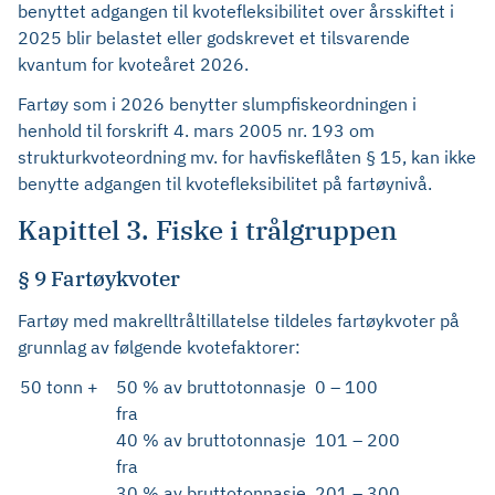
benyttet adgangen til kvotefleksibilitet over årsskiftet i
2025 blir belastet eller godskrevet et tilsvarende
kvantum for kvoteåret 2026.
Fartøy som i 2026 benytter slumpfiskeordningen i
henhold til forskrift 4. mars 2005 nr. 193 om
strukturkvoteordning mv. for havfiskeflåten § 15, kan ikke
benytte adgangen til kvotefleksibilitet på fartøynivå.
Kapittel 3. Fiske i trålgruppen
§ 9 Fartøykvoter
Fartøy med makrelltråltillatelse tildeles fartøykvoter på
grunnlag av følgende kvotefaktorer:
50 tonn +
50 % av bruttotonnasje
0 – 100
fra
40 % av bruttotonnasje
101 – 200
fra
30 % av bruttotonnasje
201 – 300