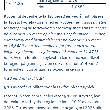
2,8847
Garn og snøre
18-21,35
Not
11,0682
Kvoten til det enkelte fartøy beregnes ved å multiplisere
fartøyets kvotefaktorer med en kvoteenhet.
Kvoteenheten
for beregning av fartøykvoten for fartøy med største lengde
på eller over 15 meter og hjemmelslengde under 15 meter,
samt fartøy med hjemmelslengde på eller over 15 meter,
er 15,6489 tonn. Kvoteenheten for fartøy med største
lengde og hjemmelslengde under 15 meter er 11,4715
tonn.
Av den totale fartøykvoten kan en maksimalkvote
beregnet på grunnlag av en delkvoteenhet på 4,8657
tonn fiskes i Storbritannias økonomiske sone.
§ 13 (endret) skal lyde:
§ 13 Kvotefleksibilitet over årsskiftet på fartøynivå
Etter at kvoten som tildeles etter § 12 er utnyttet, kan
det enkelte fartøy fiske og lande inntil 10 % av kvoten i
2026. Fartøy som benytter denne adgangen i 2026 blir