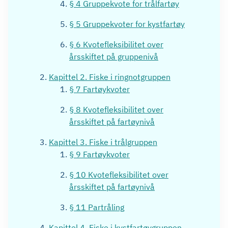
§ 4 Gruppekvote for trålfartøy
§ 5 Gruppekvoter for kystfartøy
§ 6 Kvotefleksibilitet over
årsskiftet på gruppenivå
Kapittel 2. Fiske i ringnotgruppen
§ 7 Fartøykvoter
§ 8 Kvotefleksibilitet over
årsskiftet på fartøynivå
Kapittel 3. Fiske i trålgruppen
§ 9 Fartøykvoter
§ 10 Kvotefleksibilitet over
årsskiftet på fartøynivå
§ 11 Partråling
Kapittel 4. Fiske i kystfartøygruppen