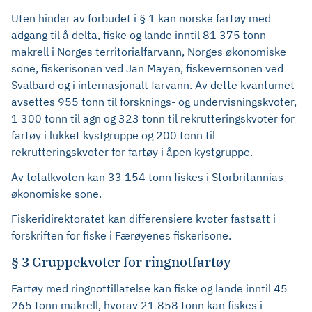
Uten hinder av forbudet i § 1 kan norske fartøy med
adgang til å delta, fiske og lande inntil 81 375 tonn
makrell i Norges territorialfarvann, Norges økonomiske
sone, fiskerisonen ved Jan Mayen, fiskevernsonen ved
Svalbard og i internasjonalt farvann. Av dette kvantumet
avsettes 955 tonn til forsknings- og undervisningskvoter,
1 300 tonn til agn og 323 tonn til rekrutteringskvoter for
fartøy i lukket kystgruppe og 200 tonn til
rekrutteringskvoter for fartøy i åpen kystgruppe.
Av totalkvoten kan 33 154 tonn fiskes i Storbritannias
økonomiske sone.
Fiskeridirektoratet kan differensiere kvoter fastsatt i
forskriften for fiske i Færøyenes fiskerisone.
§ 3 Gruppekvoter for ringnotfartøy
Fartøy med ringnottillatelse kan fiske og lande inntil 45
265 tonn makrell, hvorav 21 858 tonn kan fiskes i