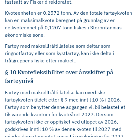
fastsatt av Fiskeridirektoratet.
Kvoteenheten er 0,2572 tonn. Av den totale fartøykvoten
kan en maksimalkvote beregnet på grunnlag av en
delkvoteenhet på 0,1207 tonn fiskes i Storbritannias
økonomiske sone.
Fartøy med makrelltråltillatelse som deltar som
ringnotfartøy eller som kystfartøy, kan ikke delta i
trålgruppens fiske etter makrell.
§ 10 Kvotefleksibilitet over årsskiftet på
fartøynivå
Fartøy med makrelltråltillatelse kan overfiske
fartøykvoten tildelt etter § 9 med inntil 10 % i 2026.
Fartøy som benytter denne adgangen vil bli belastet et
tilsvarende kvantum for kvoteåret 2027. Dersom
fartøykvoten ikke er oppfisket ved utløpet av 2026,
godskrives inntil 10 % av denne kvoten til 2027 med
mindre departementet senest i reguleringen for 2027