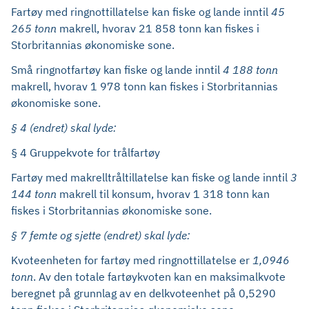
Fartøy med ringnottillatelse kan fiske og lande inntil
45
265 tonn
makrell,
hvorav 21 858 tonn kan fiskes i
Storbritannias økonomiske sone.
Små ringnotfartøy kan fiske og lande inntil
4 188 tonn
makrell,
hvorav 1 978 tonn kan fiskes i Storbritannias
økonomiske sone.
§ 4 (endret) skal lyde:
§ 4 Gruppekvote for trålfartøy
Fartøy med makrelltråltillatelse kan fiske og lande inntil
3
144 tonn
makrell til konsum, hvorav 1 318 tonn kan
fiskes i Storbritannias økonomiske sone.
§ 7 femte og sjette (endret) skal lyde:
Kvoteenheten for fartøy med ringnottillatelse er
1,0946
tonn
. Av den totale fartøykvoten kan en maksimalkvote
beregnet på grunnlag av en delkvoteenhet på 0,5290