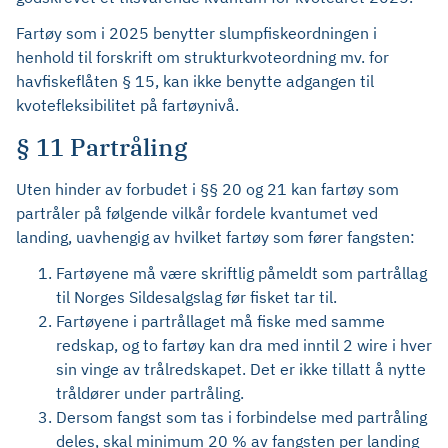
Fartøy som i 2025 benytter slumpfiskeordningen i
henhold til forskrift om strukturkvoteordning mv. for
havfiskeflåten § 15, kan ikke benytte adgangen til
kvotefleksibilitet på fartøynivå.
§ 11 Partråling
Uten hinder av forbudet i §§ 20 og 21 kan fartøy som
partråler på følgende vilkår fordele kvantumet ved
landing, uavhengig av hvilket fartøy som fører fangsten:
Fartøyene må være skriftlig påmeldt som partrållag
til Norges Sildesalgslag før fisket tar til.
Fartøyene i partrållaget må fiske med samme
redskap, og to fartøy kan dra med inntil 2 wire i hver
sin vinge av trålredskapet. Det er ikke tillatt å nytte
tråldører under partråling.
Dersom fangst som tas i forbindelse med partråling
deles, skal minimum 20 % av fangsten per landing