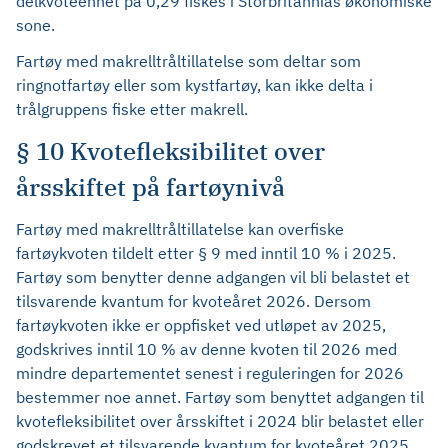
delkvoteenhet på 0,29 fiskes i Storbritannias økonomiske
sone.
Fartøy med makrelltråltillatelse som deltar som
ringnotfartøy eller som kystfartøy, kan ikke delta i
trålgruppens fiske etter makrell.
§ 10 Kvotefleksibilitet over
årsskiftet på fartøynivå
Fartøy med makrelltråltillatelse kan overfiske
fartøykvoten tildelt etter § 9 med inntil 10 % i 2025.
Fartøy som benytter denne adgangen vil bli belastet et
tilsvarende kvantum for kvoteåret 2026. Dersom
fartøykvoten ikke er oppfisket ved utløpet av 2025,
godskrives inntil 10 % av denne kvoten til 2026 med
mindre departementet senest i reguleringen for 2026
bestemmer noe annet. Fartøy som benyttet adgangen til
kvotefleksibilitet over årsskiftet i 2024 blir belastet eller
godskrevet et tilsvarende kvantum for kvoteåret 2025.