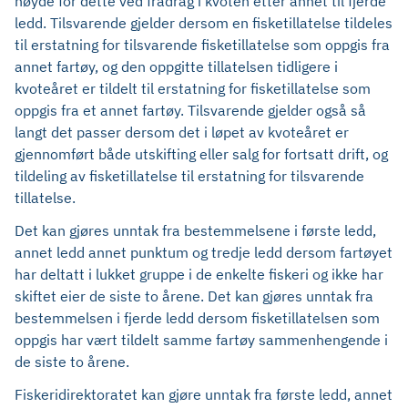
høyde for dette ved fradrag i kvoten etter annet til fjerde
ledd. Tilsvarende gjelder dersom en fisketillatelse tildeles
til erstatning for tilsvarende fisketillatelse som oppgis fra
annet fartøy, og den oppgitte tillatelsen tidligere i
kvoteåret er tildelt til erstatning for fisketillatelse som
oppgis fra et annet fartøy. Tilsvarende gjelder også så
langt det passer dersom det i løpet av kvoteåret er
gjennomført både utskifting eller salg for fortsatt drift, og
tildeling av fisketillatelse til erstatning for tilsvarende
tillatelse.
Det kan gjøres unntak fra bestemmelsene i første ledd,
annet ledd annet punktum og tredje ledd dersom fartøyet
har deltatt i lukket gruppe i de enkelte fiskeri og ikke har
skiftet eier de siste to årene. Det kan gjøres unntak fra
bestemmelsen i fjerde ledd dersom fisketillatelsen som
oppgis har vært tildelt samme fartøy sammenhengende i
de siste to årene.
Fiskeridirektoratet kan gjøre unntak fra første ledd, annet