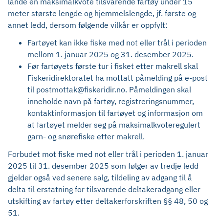
lande en maksimalkvote tilsvarende fartøy under 15
meter største lengde og hjemmelslengde, jf. første og
annet ledd, dersom følgende vilkår er oppfylt:
Fartøyet kan ikke fiske med not eller trål i perioden
mellom 1. januar 2025 og 31. desember 2025.
Før fartøyets første tur i fisket etter makrell skal
Fiskeridirektoratet ha mottatt påmelding på e-post
til postmottak@fiskeridir.no. Påmeldingen skal
inneholde navn på fartøy, registreringsnummer,
kontaktinformasjon til fartøyet og informasjon om
at fartøyet melder seg på maksimalkvoteregulert
garn- og snørefiske etter makrell.
Forbudet mot fiske med not eller trål i perioden 1. januar
2025 til 31. desember 2025 som følger av tredje ledd
gjelder også ved senere salg, tildeling av adgang til å
delta til erstatning for tilsvarende deltakeradgang eller
utskifting av fartøy etter deltakerforskriften §§ 48, 50 og
51.