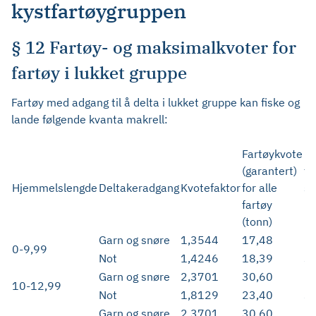
kystfartøygruppen
§ 12 Fartøy- og maksimalkvoter for
fartøy i lukket gruppe
Fartøy med adgang til å delta i lukket gruppe kan fiske og
lande følgende kvanta makrell:
Fartøykvote
Ma
(garantert)
fo
Hjemmelslengde
Deltakeradgang
Kvotefaktor
for alle
st.
fartøy
un
(tonn)
me
Garn og snøre
1,3544
17,48
2
0-9,99
Not
1,4246
18,39
3
Garn og snøre
2,3701
30,60
5
10-12,99
Not
1,8129
23,40
3
Garn og snøre
2,3701
30,60
5