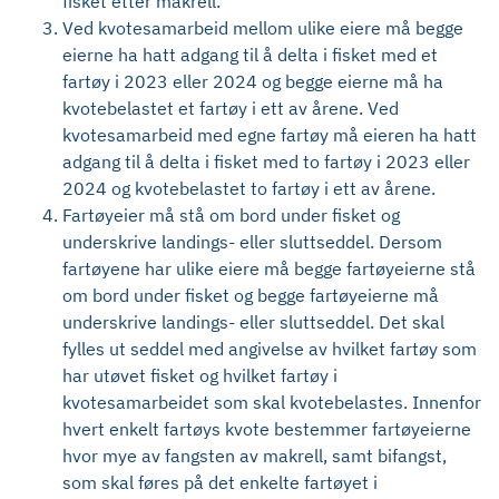
fisket etter makrell.
Ved kvotesamarbeid mellom ulike eiere må begge
eierne ha hatt adgang til å delta i fisket med et
fartøy i 2023 eller 2024 og begge eierne må ha
kvotebelastet et fartøy i ett av årene. Ved
kvotesamarbeid med egne fartøy må eieren ha hatt
adgang til å delta i fisket med to fartøy i 2023 eller
2024 og kvotebelastet to fartøy i ett av årene.
Fartøyeier må stå om bord under fisket og
underskrive landings- eller sluttseddel. Dersom
fartøyene har ulike eiere må begge fartøyeierne stå
om bord under fisket og begge fartøyeierne må
underskrive landings- eller sluttseddel. Det skal
fylles ut seddel med angivelse av hvilket fartøy som
har utøvet fisket og hvilket fartøy i
kvotesamarbeidet som skal kvotebelastes. Innenfor
hvert enkelt fartøys kvote bestemmer fartøyeierne
hvor mye av fangsten av makrell, samt bifangst,
som skal føres på det enkelte fartøyet i