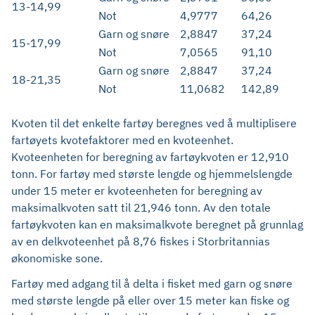
13-14,99
Not
4,9777
64,26
1
Garn og snøre
2,8847
37,24
15-17,99
Not
7,0565
91,10
Garn og snøre
2,8847
37,24
18-21,35
Not
11,0682
142,89
Kvoten til det enkelte fartøy beregnes ved å multiplisere
fartøyets kvotefaktorer med en kvoteenhet.
Kvoteenheten for beregning av fartøykvoten er 12,910
tonn. For fartøy med største lengde og hjemmelslengde
under 15 meter er kvoteenheten for beregning av
maksimalkvoten satt til 21,946 tonn. Av den totale
fartøykvoten kan en maksimalkvote beregnet på grunnlag
av en delkvoteenhet på 8,76 fiskes i Storbritannias
økonomiske sone.
Fartøy med adgang til å delta i fisket med garn og snøre
med største lengde på eller over 15 meter kan fiske og