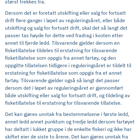
størst trekkes fra.
Dersom det er foretatt utskifting eller salg for fortsatt
drift flere ganger i løpet av reguleringsåret, eller både
utskifting og salg for fortsatt drift, skal det så langt det
passer tas høyde for dette ved fradrag i kvoten etter
annet til fjerde ledd. Tilsvarende gjelder dersom en
fisketillatelse tildeles til erstatning for tilsvarende
fisketillatelse som oppgis fra annet fartøy, og den
oppgitte tillatelsen tidligere i reguleringsåret er tildelt til
erstatning for fisketillatelse som oppgis fra et annet
fartøy. Tilsvarende gjelder også så langt det passer
dersom det i løpet av reguleringsåret er gjennomført
både utskifting eller salg for fortsatt drift, og tildeling av
fisketillatelse til erstatning for tilsvarende tillatelse.
Det kan gjøres unntak fra bestemmelsene i første ledd,
annet ledd annet punktum og tredje ledd dersom fartøyet
har deltatt i lukket gruppe i de enkelte fiskeri og ikke har
skiftet eier de siste to årene. Det kan gjøres unntak fra