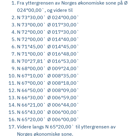
Fra yttergrensen av Norges økonomiske sone på Ø
024°00,00`, og videre til
N 73°30,00` Ø 024°00,00`
N 73°00,00` Ø 017°30,00`
N 72°00,00` Ø 017°30,00`
N 72°00,00` Ø 014°40,00`
N 71°45,00` Ø 014°45,00`
N 71°00,00` Ø 016°48,00`
N 70°27,81` Ø 016°53,00`
N 68°00,00` Ø 009°24,00`
N 67°10,00` Ø 008°35,00`
N 67°00,00` Ø 008°18,00`
N 66°50,00` Ø 008°09,00`
N 66°30,00` Ø 006°59,00`
N 66°21,00` Ø 006°44,00`
N 65°43,00` Ø 006°00,00`
N 65°20,00` Ø 006°00,00`
Videre langs N 65°20,00` til yttergrensen av
Norges økonomiske sone.