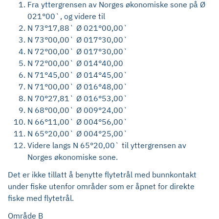
Fra yttergrensen av Norges økonomiske sone på Ø
021°00`, og videre til
N 73°17,88` Ø 021°00,00`
N 73°00,00` Ø 017°30,00`
N 72°00,00` Ø 017°30,00`
N 72°00,00` Ø 014°40,00
N 71°45,00` Ø 014°45,00`
N 71°00,00` Ø 016°48,00`
N 70°27,81` Ø 016°53,00`
N 68°00,00` Ø 009°24,00`
N 66°11,00` Ø 004°56,00`
N 65°20,00` Ø 004°25,00`
Videre langs N 65°20,00` til yttergrensen av
Norges økonomiske sone.
Det er ikke tillatt å benytte flytetrål med bunnkontakt
under fiske utenfor områder som er åpnet for direkte
fiske med flytetrål.
Område B