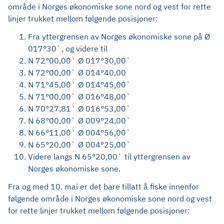
område i Norges økonomiske sone nord og vest for rette
linjer trukket mellom følgende posisjoner:
Fra yttergrensen av Norges økonomiske sone på Ø
017°30`, og videre til
N 72°00,00` Ø 017°30,00`
N 72°00,00` Ø 014°40,00
N 71°45,00` Ø 014°45,00`
N 71°00,00` Ø 016°48,00`
N 70°27,81` Ø 016°53,00`
N 68°00,00` Ø 009°24,00`
N 66°11,00` Ø 004°56,00`
N 65°20,00` Ø 004°25,00`
Videre langs N 65°20,00` til yttergrensen av
Norges økonomiske sone.
Fra og med 10. mai er det bare tillatt å fiske innenfor
følgende område i Norges økonomiske sone nord og vest
for rette linjer trukket mellom følgende posisjoner: