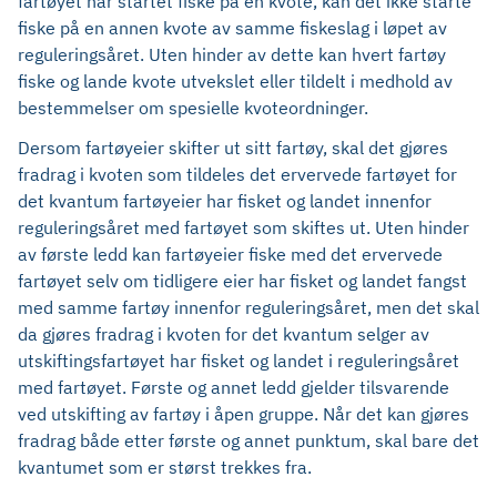
fartøyet har startet fiske på en kvote, kan det ikke starte
fiske på en annen kvote av samme fiskeslag i løpet av
reguleringsåret. Uten hinder av dette kan hvert fartøy
fiske og lande kvote utvekslet eller tildelt i medhold av
bestemmelser om spesielle kvoteordninger.
Dersom fartøyeier skifter ut sitt fartøy, skal det gjøres
fradrag i kvoten som tildeles det ervervede fartøyet for
det kvantum fartøyeier har fisket og landet innenfor
reguleringsåret med fartøyet som skiftes ut. Uten hinder
av første ledd kan fartøyeier fiske med det ervervede
fartøyet selv om tidligere eier har fisket og landet fangst
med samme fartøy innenfor reguleringsåret, men det skal
da gjøres fradrag i kvoten for det kvantum selger av
utskiftingsfartøyet har fisket og landet i reguleringsåret
med fartøyet. Første og annet ledd gjelder tilsvarende
ved utskifting av fartøy i åpen gruppe. Når det kan gjøres
fradrag både etter første og annet punktum, skal bare det
kvantumet som er størst trekkes fra.