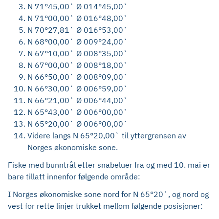
N 71°45,00` Ø 014°45,00`
N 71°00,00` Ø 016°48,00`
N 70°27,81` Ø 016°53,00`
N 68°00,00` Ø 009°24,00`
N 67°10,00` Ø 008°35,00`
N 67°00,00` Ø 008°18,00`
N 66°50,00` Ø 008°09,00`
N 66°30,00` Ø 006°59,00`
N 66°21,00` Ø 006°44,00`
N 65°43,00` Ø 006°00,00`
N 65°20,00` Ø 006°00,00`
Videre langs N 65°20,00` til yttergrensen av
Norges økonomiske sone.
Fiske med bunntrål etter snabeluer fra og med 10. mai er
bare tillatt innenfor følgende område:
I Norges økonomiske sone nord for N 65°20`, og nord og
vest for rette linjer trukket mellom følgende posisjoner: