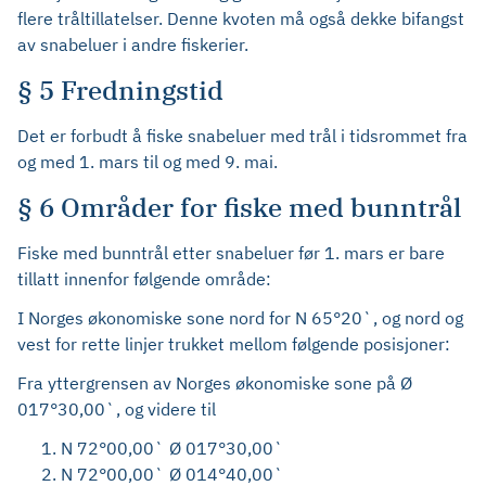
flere tråltillatelser. Denne kvoten må også dekke bifangst
av snabeluer i andre fiskerier.
§ 5 Fredningstid
Det er forbudt å fiske snabeluer med trål i tidsrommet fra
og med 1. mars til og med 9. mai.
§ 6 Områder for fiske med bunntrål
Fiske med bunntrål etter snabeluer før 1. mars er bare
tillatt innenfor følgende område:
I Norges økonomiske sone nord for N 65°20`, og nord og
vest for rette linjer trukket mellom følgende posisjoner:
Fra yttergrensen av Norges økonomiske sone på Ø
017°30,00`, og videre til
N 72°00,00` Ø 017°30,00`
N 72°00,00` Ø 014°40,00`