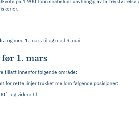
kvote på 1 900 tonn snabeluer uavhengig av fartøystørrelse og 
iskerier.
fra og med 1. mars til og med 9. mai.
 før 1. mars
re tillatt innenfor følgende område:
 for rette linjer trukket mellom følgende posisjoner:
`, og videre til