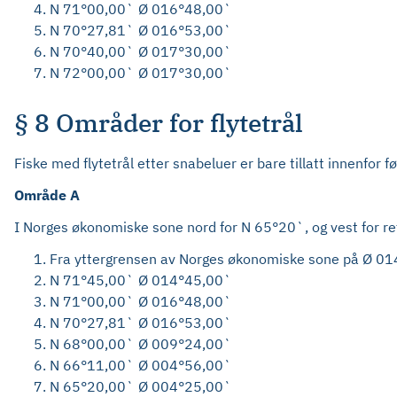
N 71°00,00` Ø 016°48,00`
N 70°27,81` Ø 016°53,00`
N 70°40,00` Ø 017°30,00`
N 72°00,00` Ø 017°30,00`
§ 8 Områder for flytetrål
Fiske med flytetrål etter snabeluer er bare tillatt innenfor 
Område A
I Norges økonomiske sone nord for N 65°20`, og vest for ret
Fra yttergrensen av Norges økonomiske sone på Ø 014°
N 71°45,00` Ø 014°45,00`
N 71°00,00` Ø 016°48,00`
N 70°27,81` Ø 016°53,00`
N 68°00,00` Ø 009°24,00`
N 66°11,00` Ø 004°56,00`
N 65°20,00` Ø 004°25,00`