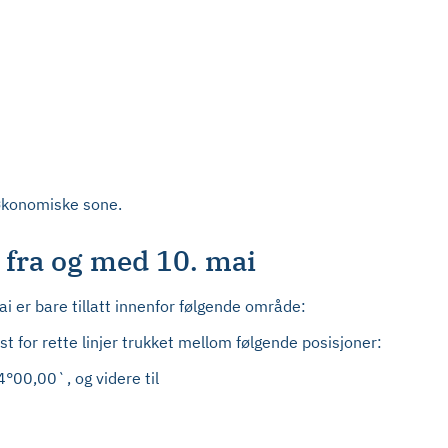
 økonomiske sone.
 fra og med 10. mai
i er bare tillatt innenfor følgende område:
 for rette linjer trukket mellom følgende posisjoner:
°00,00`, og videre til