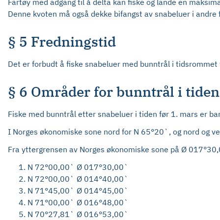
Fartøy med adgang til å delta kan fiske og lande en maksimal
Denne kvoten må også dekke bifangst av snabeluer i andre f
§ 5 Fredningstid
Det er forbudt å fiske snabeluer med bunntrål i tidsrommet 
§ 6 Områder for bunntrål i tiden
Fiske med bunntrål etter snabeluer i tiden før 1. mars er ba
I Norges økonomiske sone nord for N 65°20`, og nord og vest
Fra yttergrensen av Norges økonomiske sone på Ø 017°30,00
N 72°00,00` Ø 017°30,00`
N 72°00,00` Ø 014°40,00`
N 71°45,00` Ø 014°45,00`
N 71°00,00` Ø 016°48,00`
N 70°27,81` Ø 016°53,00`