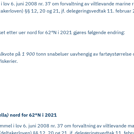
 lov 6. juni 2008 nr. 37 om forvaltning av viltlevande marine 
eltakerloven) §§ 12, 20 og 21, jf. delegeringsvedtak 11. februa
ket etter uer nord for 62°N i 2021 gjøres følgende endring:
alkvote på
1 900
tonn snabeluer uavhengig av fartøystørrelse og
iskerier.
lla
)
nord for 62°N i 2021
el i lov 6. juni 2008 nr. 37 om forvaltning av viltlevande ma
t (deltakerloven) §§ 12, 20 og 21, jf. delegeringsvedtak 11. fe