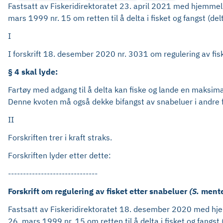
Fastsatt av Fiskeridirektoratet 23. april 2021 med hjemmel i
mars 1999 nr. 15 om retten til å delta i fisket og fangst (d
I
I forskrift 18. desember 2020 nr. 3031 om regulering av fis
§ 4 skal lyde:
Fartøy med adgang til å delta kan fiske og lande en maksim
Denne kvoten må også dekke bifangst av snabeluer i andre f
II
Forskriften trer i kraft straks.
Forskriften lyder etter dette:
------------------------------
Forskrift om regulering av fisket etter snabeluer
(S.
mente
Fastsatt av Fiskeridirektoratet 18. desember 2020 med hjemm
26. mars 1999 nr. 15 om retten til å delta i fisket og fangs