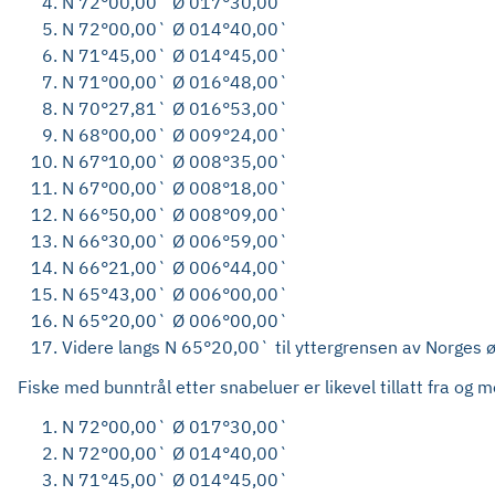
N 72°00,00` Ø 017°30,00`
N 72°00,00` Ø 014°40,00`
N 71°45,00` Ø 014°45,00`
N 71°00,00` Ø 016°48,00`
N 70°27,81` Ø 016°53,00`
N 68°00,00` Ø 009°24,00`
N 67°10,00` Ø 008°35,00`
N 67°00,00` Ø 008°18,00`
N 66°50,00` Ø 008°09,00`
N 66°30,00` Ø 006°59,00`
N 66°21,00` Ø 006°44,00`
N 65°43,00` Ø 006°00,00`
N 65°20,00` Ø 006°00,00`
Videre langs N 65°20,00` til yttergrensen av Norges
Fiske med bunntrål etter snabeluer er likevel tillatt fra og 
N 72°00,00` Ø 017°30,00`
N 72°00,00` Ø 014°40,00`
N 71°45,00` Ø 014°45,00`