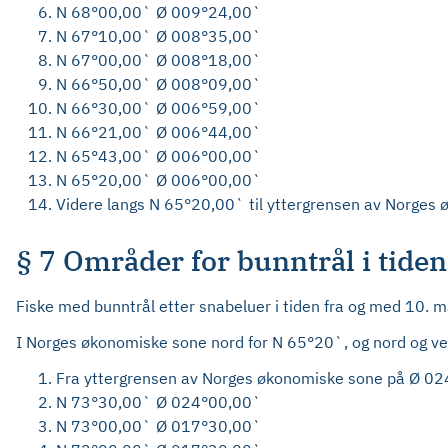
N 68°00,00` Ø 009°24,00`
N 67°10,00` Ø 008°35,00`
N 67°00,00` Ø 008°18,00`
N 66°50,00` Ø 008°09,00`
N 66°30,00` Ø 006°59,00`
N 66°21,00` Ø 006°44,00`
N 65°43,00` Ø 006°00,00`
N 65°20,00` Ø 006°00,00`
Videre langs N 65°20,00` til yttergrensen av Norges
§ 7 Områder for bunntrål i tiden
Fiske med bunntrål etter snabeluer i tiden fra og med 10. ma
I Norges økonomiske sone nord for N 65°20`, og nord og vest
Fra yttergrensen av Norges økonomiske sone på Ø 024
N 73°30,00` Ø 024°00,00`
N 73°00,00` Ø 017°30,00`