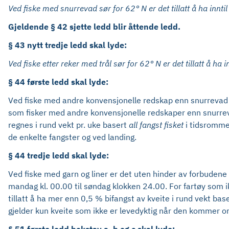
Ved fiske med snurrevad sør for 62° N er det tillatt å ha innti
Gjeldende § 42 sjette ledd blir åttende ledd.
§ 43 nytt tredje ledd skal lyde:
Ved fiske etter reker med trål sør for 62° N er det tillatt å ha
§ 44 første ledd skal lyde:
Ved fiske med andre konvensjonelle redskap enn snurrevad er
som fisker med andre konvensjonelle redskaper enn snurreva
regnes i rund vekt pr. uke basert
all fangst
fisket
i tidsromme
de enkelte fangster og ved landing.
§ 44 tredje ledd skal lyde:
Ved fiske med garn og liner er det uten hinder av forbudene i 
mandag kl. 00.00 til søndag klokken 24.00. For fartøy som ikke
tillatt å ha mer enn 0,5 % bifangst av kveite i rund vekt bas
gjelder kun kveite som ikke er levedyktig når den kommer om