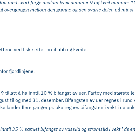
nn tau med svart farge mellom kveil nummer 9 og kveil nummer 10
 overgangen mellom den grønne og den svarte delen på minst ett
ttene ved fiske etter breiflabb og kveite.
for fjordlinjene.
39 tillatt å ha inntil 10 % bifangst av uer. Fartøy med største
gust til og med 31. desember. Bifangsten av uer regnes i rund 
e lander flere ganger pr. uke regnes bifangsten i vekt i de enk
inntil 35 % samlet bifangst av vassild og strømsild i vekt i de e