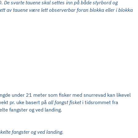
. De svarte tauene skal settes inn på både styrbord og
 av tauene være lett observerbar foran blokka eller i blokka
 lengde under 21 meter som fisker med snurrevad kan likevel
vekt pr. uke basert på
all fangst fisket
i tidsrommet fra
elte fangster og ved landing.
nkelte fangster og ved landing.