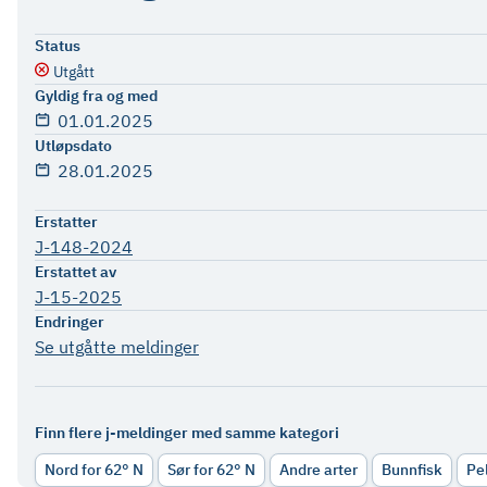
Status
Utgått
Gyldig fra og med
01.01.2025
Utløpsdato
28.01.2025
Erstatter
J-148-2024
Erstattet av
J-15-2025
Endringer
Se utgåtte meldinger
Finn flere j-meldinger med samme kategori
Nord for 62° N
Sør for 62° N
Andre arter
Bunnfisk
P