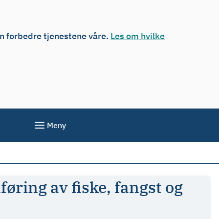
an forbedre tjenestene våre.
Les om hvilke
Meny
øring av fiske, fangst og