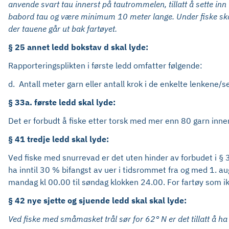
anvende svart tau innerst på tautrommelen, tillatt å sette i
babord tau og være minimum 10 meter lange. Under fiske skal
der tauene går ut bak fartøyet.
§ 25 annet ledd bokstav d skal lyde:
Rapporteringsplikten i første ledd omfatter følgende:
d. Antall meter garn eller antall krok i de enkelte lenkene/se
§ 33a. første ledd skal lyde:
Det er forbudt å fiske etter torsk med mer enn 80 garn innen
§ 41 tredje ledd skal lyde:
Ved fiske med snurrevad er det uten hinder av forbudet i § 
ha inntil 30 % bifangst av uer i tidsrommet fra og med 1. au
mandag kl 00.00 til søndag klokken 24.00. For fartøy som ikk
§ 42 nye sjette og sjuende ledd skal skal lyde:
Ved fiske med småmasket trål sør for 62° N er det tillatt å ha 