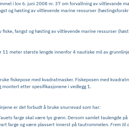
el i lov 6. juni 2008 nr. 37 om forvaltning av viltlevande ma
t og høsting av viltlevende marine ressurser (høstingsforskri
iske, fangst og høsting av viltlevende marine ressurser (høsti
r 11 meter største lengde innenfor 4 nautiske mil av grunnlinje
å bruke fiskepose med kvadratmasker. Fiskeposen med kvadratma
 montert etter spesifikasjonene i vedlegg 1.
injene er det forbudt å bruke snurrevad som har:
auets farge skal være lys grønn. Dersom samlet taulengde på vi
vart farge og være plassert innerst på tautrommelen.
Frem til 