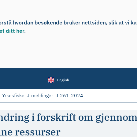
forstå hvordan besøkende bruker nettsiden, slik at vi k
t ditt her
.
English
Yrkesfiske
J-meldinger
J-261-2024
dring i forskrift om gjennomf
ine ressurser