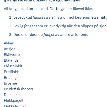
§ 51 første ledd bokstav a, b og c skal lyde:
All fangst skal føres i land. Dette gjelder likevel ikke:
Levedyktig
fangst høstet
i strid med bestemmelser gitt 
Lovlig
fangst
som er levedyktig når den slippes på sjøe
Død eller døende
fangst
av andre arter enn:
Akkar
Ansjos
Blåkveite
Blålange
Blåsteinbit
Breiflabb
Brisling
Brosme
Brudefisk (beryx)
Dolkfisk
Flekkpagell
Flekksteinbit