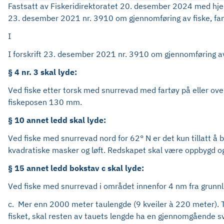
Fastsatt av Fiskeridirektoratet 20. desember 2024 med hjemm
23. desember 2021 nr. 3910 om gjennomføring av fiske, fangs
I
I forskrift 23. desember 2021 nr. 3910 om gjennomføring av f
§ 4 nr. 3 skal lyde:
Ved fiske etter torsk med snurrevad med fartøy på eller ove
fiskeposen 130 mm.
§ 10 annet ledd skal lyde:
Ved fiske med snurrevad nord for 62° N er det kun tillatt 
kvadratiske masker og løft. Redskapet skal være oppbygd og
§ 15 annet ledd bokstav c skal lyde:
Ved fiske med snurrevad i området innenfor 4 nm fra grunnl
c. Mer enn 2000 meter taulengde (9 kveiler à 220 meter). T
fisket, skal resten av tauets lengde ha en gjennomgående s