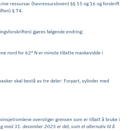
rine ressursar (havressursloven) §§ 15 og 16 og forskrift
ften) § 74.
ngsforskriften) gjøres følgende endring:
ne nord for 62° N er minste tillatte maskevidde i
sker skal bestå av tre deler: Forpart, sylinder med
nsjetromlene overstiger grensen som er tillatt å bruke i
og med 31. desember 2025 er det, som et alternativ til å