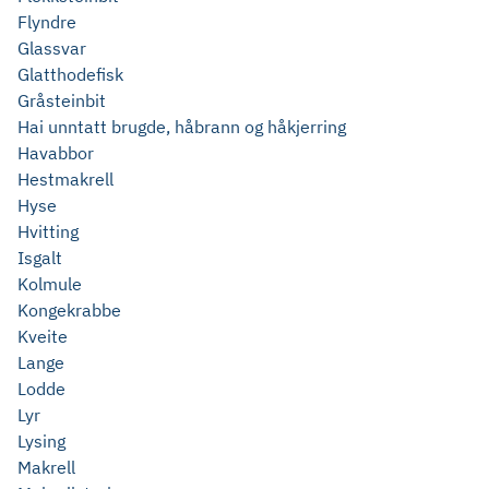
Flyndre
Glassvar
Glatthodefisk
Gråsteinbit
Hai unntatt brugde, håbrann og håkjerring
Havabbor
Hestmakrell
Hyse
Hvitting
Isgalt
Kolmule
Kongekrabbe
Kveite
Lange
Lodde
Lyr
Lysing
Makrell