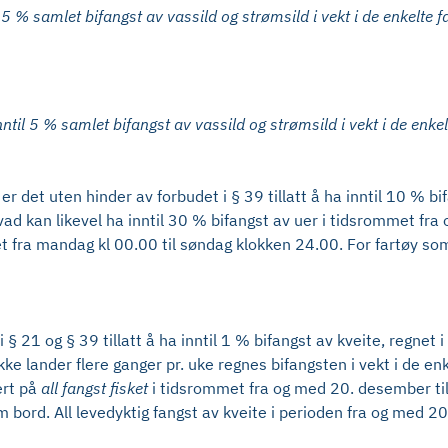
l 5 % samlet bifangst av vassild og strømsild i vekt i de enkelte 
 inntil 5 % samlet bifangst av vassild og strømsild i vekt i de enke
 det uten hinder av forbudet i § 39 tillatt å ha inntil 10 % b
d kan likevel ha inntil 30 % bifangst av uer i tidsrommet fra 
t fra mandag kl 00.00 til søndag klokken 24.00. For fartøy som 
§ 21 og § 39 tillatt å ha inntil 1 % bifangst av kveite, regnet 
 lander flere ganger pr. uke regnes bifangsten i vekt i de enkel
ert på
all fangst fisket
i tidsrommet fra og med 20. desember t
 bord. All levedyktig fangst av kveite i perioden fra og med 20