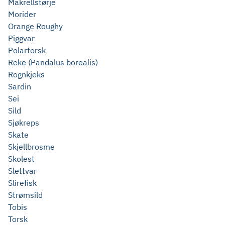
Makrellstørje
Morider
Orange Roughy
Piggvar
Polartorsk
Reke (Pandalus borealis)
Rognkjeks
Sardin
Sei
Sild
Sjøkreps
Skate
Skjellbrosme
Skolest
Slettvar
Slirefisk
Strømsild
Tobis
Torsk