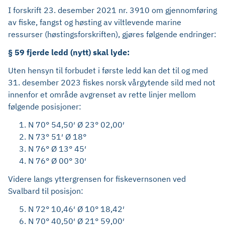
I forskrift 23. desember 2021 nr. 3910 om gjennomføring
av fiske, fangst og høsting av viltlevende marine
ressurser (høstingsforskriften), gjøres følgende endringer:
§ 59 fjerde ledd (nytt) skal lyde:
Uten hensyn til forbudet i første ledd kan det til og med
31. desember 2023 fiskes norsk vårgytende sild med not
innenfor et område avgrenset av rette linjer mellom
følgende posisjoner:
N 70° 54,50′ Ø 23° 02,00′
N 73° 51′ Ø 18°
N 76° Ø 13° 45′
N 76° Ø 00° 30′
Videre langs yttergrensen for fiskevernsonen ved
Svalbard til posisjon:
N 72° 10,46′ Ø 10° 18,42′
N 70° 40,50′ Ø 21° 59,00′