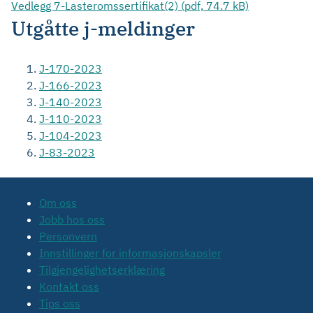
Vedlegg 7-Lasteromssertifikat(2) (pdf, 74.7 kB)
Utgåtte j-meldinger
J-170-2023
J-166-2023
J-140-2023
J-110-2023
J-104-2023
J-83-2023
Om oss
Jobb hos oss
Personvern
Innstillinger for informasjonskapsler
Tilgjengelighetserklæring
Kontakt oss
Tips oss