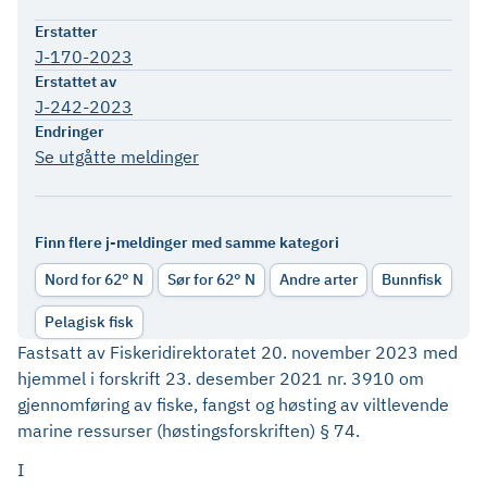
Erstatter
J-170-2023
Erstattet av
J-242-2023
Endringer
Se utgåtte meldinger
Finn flere j-meldinger med samme kategori
Nord for 62° N
Sør for 62° N
Andre arter
Bunnfisk
Pelagisk fisk
Fastsatt av Fiskeridirektoratet 20. november 2023 med
hjemmel i forskrift 23. desember 2021 nr. 3910 om
gjennomføring av fiske, fangst og høsting av viltlevende
marine ressurser (høstingsforskriften) § 74.
I