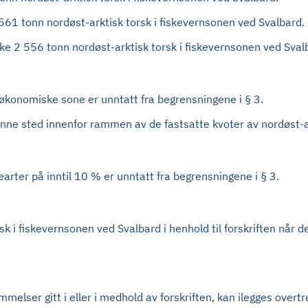
 561 tonn nordøst-arktisk torsk i fiskevernsonen ved Svalbard.
iske 2 556 tonn nordøst-arktisk torsk i fiskevernsonen ved Sval
s økonomiske sone er unntatt fra begrensningene i § 3.
finne sted innenfor rammen av de fastsatte kvoter av nordøst-ar
kearter på inntil 10 % er unntatt fra begrensningene i § 3.
k i fiskevernsonen ved Svalbard i henhold til forskriften når de
elser gitt i eller i medhold av forskriften, kan ilegges overtr