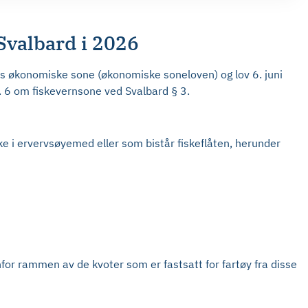
 Svalbard i 2026
 økonomiske sone (økonomiske soneloven) og lov 6. juni
r. 6 om fiskevernsone ved Svalbard § 3.
ske i ervervsøyemed eller som bistår fiskeflåten, herunder
nfor rammen av de kvoter som er fastsatt for fartøy fra disse