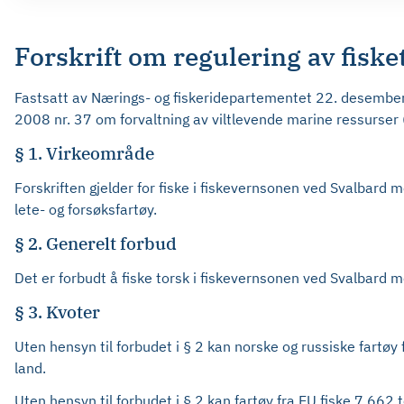
Forskrift om regulering av fiske
Fastsatt av Nærings- og fiskeridepartementet 22. desembe
2008 nr. 37 om forvaltning av viltlevende marine ressurser (
§ 1. Virkeområde
Forskriften gjelder for fiske i fiskevernsonen ved Svalbard 
lete- og forsøksfartøy.
§ 2. Generelt forbud
Det er forbudt å fiske torsk i fiskevernsonen ved Svalbard m
§ 3. Kvoter
Uten hensyn til forbudet i § 2 kan norske og russiske fartøy
land.
Uten hensyn til forbudet i § 2 kan fartøy fra EU fiske 7 662