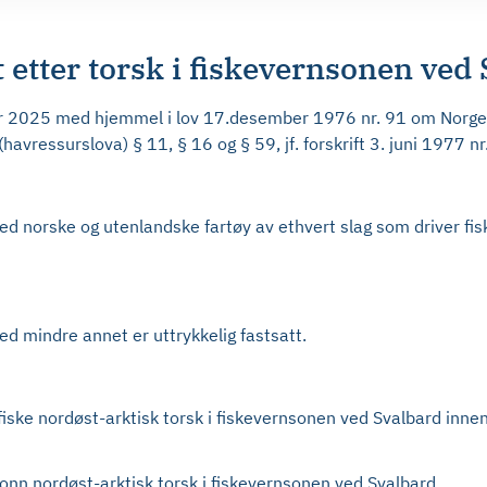
t etter torsk i fiskevernsonen ved
r 2025 med hjemmel i lov 17.desember 1976 nr. 91 om Norges
havressurslova) § 11, § 16 og § 59, jf. forskrift 3. juni 1977 n
med norske og utenlandske fartøy av ethvert slag som driver fi
ed mindre annet er uttrykkelig fastsatt.
 fiske nordøst-arktisk torsk i fiskevernsonen ved Svalbard inne
 tonn nordøst-arktisk torsk i fiskevernsonen ved Svalbard.