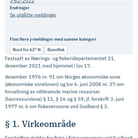
J-62-2022
Endringer
Se utgåtte meldinger
Finn flere j-meldinger med samme kategori
Nord for 62° N
Bunnfisk
Fastsatt av Nærings- og fiskeridepartementet 21.
desember 2021 med hjemmel i lov 17.
desember 1976 nr. 91 om Norges økonomiske sone
(økonomiske soneloven) og lov 6. juni 2008 nr. 37 om
forvaltning av viltlevende marine ressurser
(havressurslova) § 11, § 16 og § 59, jf. forskrift 3. juni
1977 nr. 6 om fiskevernsone ved Svalbard § 3.
§ 1. Virkeområde
Forskriften gjelder for fiske i fiskevernsonen ved Svalbard