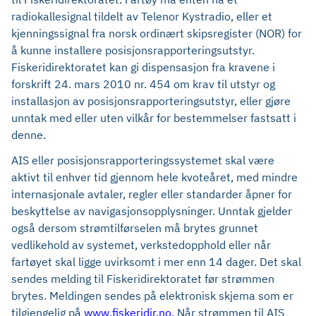
radiokallesignal tildelt av Telenor Kystradio, eller et
kjenningssignal fra norsk ordinært skipsregister (NOR) for
å kunne installere posisjonsrapporteringsutstyr.
Fiskeridirektoratet kan gi dispensasjon fra kravene i
forskrift 24. mars 2010 nr. 454 om krav til utstyr og
installasjon av posisjonsrapporteringsutstyr, eller gjøre
unntak med eller uten vilkår for bestemmelser fastsatt i
denne.
AIS eller posisjonsrapporteringssystemet skal være
aktivt til enhver tid gjennom hele kvoteåret, med mindre
internasjonale avtaler, regler eller standarder åpner for
beskyttelse av navigasjonsopplysninger. Unntak gjelder
også dersom strømtilførselen må brytes grunnet
vedlikehold av systemet, verkstedopphold eller når
fartøyet skal ligge uvirksomt i mer enn 14 dager. Det skal
sendes melding til Fiskeridirektoratet før strømmen
brytes. Meldingen sendes på elektronisk skjema som er
tilgjengelig på
www.fiskeridir.no
. Når strømmen til AIS