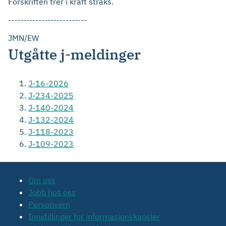
Forskriften trer i kraft straks.
--------------------------
JMN/EW
Utgåtte j-meldinger
J-16-2026
J-234-2025
J-140-2024
J-132-2024
J-118-2023
J-109-2023
Om oss
Jobb hos oss
Personvern
Innstillinger for informasjonskapsler