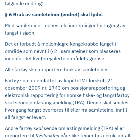
følgende endring:
§ 6 Bruk av samleteiner (endret) skal lyde:
Med samleteiner menes alle innretninger for lagring av
fangst i sjøen.
Det er forbudt å mellomlagre kongekrabbe fanget i
område som nevnt i § 2 i samleteiner som plasseres
innenfor det kvoteregulerte områdets grense.
Alle fartøy skal rapportere bruk av samleteiner.
Fartøy som er omfattet av kapittel V i forskrift 21.
desember 2009 nr. 1743 om posisjonsrapportering og
elektronisk rapportering for norske fiske- og fangstfartøy
skal sende omlastingsmelding (TRA). Denne skal sendes
hver gang fangst overføres til eller fra samleteine, inntil
all fangst er levert.
Andre fartøy
skal
sende omlastingsmelding (TRA) eller
rapportere til
Kystvakten
når slike teiner tas i bruk, antall