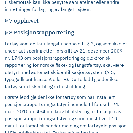
Fiskemottak kan ikke benytte samleteiner eller andre
innretninger for lagring av fangst i sjøen.
§ 7 opphevet
§ 8 Posisjonsrapportering
Fartøy som deltar i fangst i henhold til § 3, og som ikke er
underlagt sporing etter forskrift av 21. desember 2009
nr. 1743 om posisjonsrapportering og elektronisk
rapportering for norske fiske- og fangstfartøy, skal være
utstyrt med automatisk identifikasjonssystem (AIS,
typegodkjent klasse A eller B). Dette ledd gjelder ikke
fartøy som fisker til egen husholdning.
Første ledd gjelder ikke for fartøy som har installert
posisjonsrapporteringsutstyr i henhold til forskrift 24.
mars 2010 nr. 454 om krav til utstyr og installasjon av
posisjonsrapporteringsutstyr, og som minst hvert 10.
minutt automatisk sender melding om fartøyets posisjon
til Fiskeridirektoratet. Fartøy må enten ha et