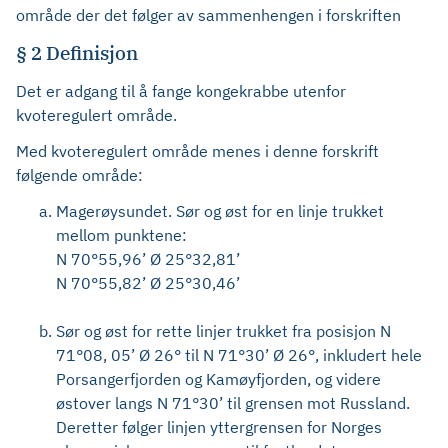
område der det følger av sammenhengen i forskriften
§ 2 Definisjon
Det er adgang til å fange kongekrabbe utenfor
kvoteregulert område.
Med kvoteregulert område menes i denne forskrift
følgende område:
Magerøysundet. Sør og øst for en linje trukket
mellom punktene:
N 70°55,96’ Ø 25°32,81’
N 70°55,82’ Ø 25°30,46’
Sør og øst for rette linjer trukket fra posisjon N
71°08, 05’ Ø 26° til N 71°30’ Ø 26°, inkludert hele
Porsangerfjorden og Kamøyfjorden, og videre
østover langs N 71°30’ til grensen mot Russland.
Deretter følger linjen yttergrensen for Norges