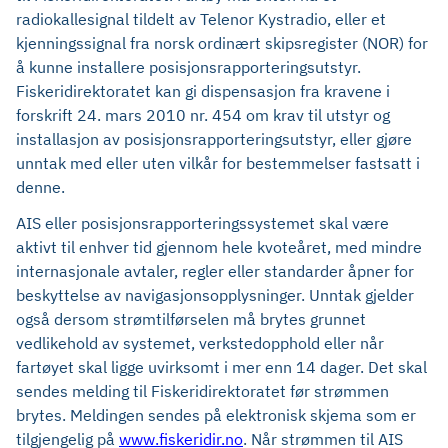
radiokallesignal tildelt av Telenor Kystradio, eller et
kjenningssignal fra norsk ordinært skipsregister (NOR) for
å kunne installere posisjonsrapporteringsutstyr.
Fiskeridirektoratet kan gi dispensasjon fra kravene i
forskrift 24. mars 2010 nr. 454 om krav til utstyr og
installasjon av posisjonsrapporteringsutstyr, eller gjøre
unntak med eller uten vilkår for bestemmelser fastsatt i
denne.
AIS eller posisjonsrapporteringssystemet skal være
aktivt til enhver tid gjennom hele kvoteåret, med mindre
internasjonale avtaler, regler eller standarder åpner for
beskyttelse av navigasjonsopplysninger. Unntak gjelder
også dersom strømtilførselen må brytes grunnet
vedlikehold av systemet, verkstedopphold eller når
fartøyet skal ligge uvirksomt i mer enn 14 dager. Det skal
sendes melding til Fiskeridirektoratet før strømmen
brytes. Meldingen sendes på elektronisk skjema som er
tilgjengelig på
www.fiskeridir.no
. Når strømmen til AIS