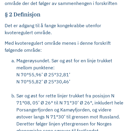
område der det følger av sammenhengen i forskriften
§ 2 Definisjon
Det er adgang til å fange kongekrabbe utenfor
kvoteregulert område.
Med kvoteregulert område menes i denne forskrift
følgende område:
Magerøysundet. Sør og øst for en linje trukket
mellom punktene:
N 70°55,96’ Ø 25°32,81’
N 70°55,82’ Ø 25°30,46’
Sør og øst for rette linjer trukket fra posisjon N
71°08, 05’ Ø 26° til N 71°30’ Ø 26°, inkludert hele
Porsangerfjorden og Kamøyfjorden, og videre
østover langs N 71°30’ til grensen mot Russland.
Deretter følger linjen yttergrensen for Norges
økonomiske sone sørover til fastlandet.