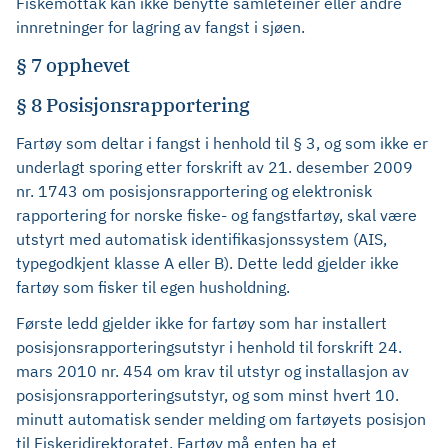
Fiskemottak kan ikke benytte samleteiner eller andre
innretninger for lagring av fangst i sjøen.
§ 7 opphevet
§ 8 Posisjonsrapportering
Fartøy som deltar i fangst i henhold til § 3, og som ikke er
underlagt sporing etter forskrift av 21. desember 2009
nr. 1743 om posisjonsrapportering og elektronisk
rapportering for norske fiske- og fangstfartøy, skal være
utstyrt med automatisk identifikasjonssystem (AIS,
typegodkjent klasse A eller B). Dette ledd gjelder ikke
fartøy som fisker til egen husholdning.
Første ledd gjelder ikke for fartøy som har installert
posisjonsrapporteringsutstyr i henhold til forskrift 24.
mars 2010 nr. 454 om krav til utstyr og installasjon av
posisjonsrapporteringsutstyr, og som minst hvert 10.
minutt automatisk sender melding om fartøyets posisjon
til Fiskeridirektoratet. Fartøy må enten ha et