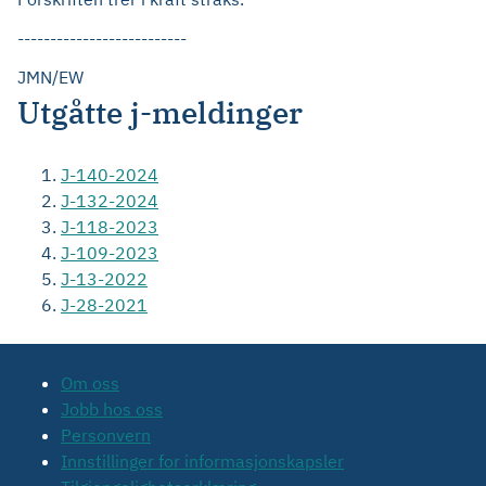
--------------------------
JMN/EW
Utgåtte j-meldinger
J-140-2024
J-132-2024
J-118-2023
J-109-2023
J-13-2022
J-28-2021
Om oss
Jobb hos oss
Personvern
Innstillinger for informasjonskapsler