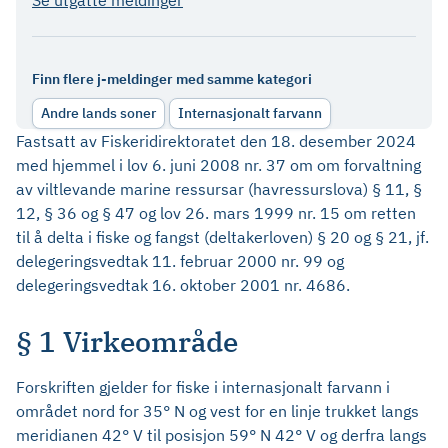
Se utgåtte meldinger
Finn flere j-meldinger med samme kategori
Andre lands soner
Internasjonalt farvann
Fastsatt av Fiskeridirektoratet den 18. desember 2024
med hjemmel i lov 6. juni 2008 nr. 37 om om forvaltning
av viltlevande marine ressursar (havressurslova) § 11, §
12, § 36 og § 47 og lov 26. mars 1999 nr. 15 om retten
til å delta i fiske og fangst (deltakerloven) § 20 og § 21, jf.
delegeringsvedtak 11. februar 2000 nr. 99 og
delegeringsvedtak 16. oktober 2001 nr. 4686.
§ 1 Virkeområde
Forskriften gjelder for fiske i internasjonalt farvann i
området nord for 35° N og vest for en linje trukket langs
meridianen 42° V til posisjon 59° N 42° V og derfra langs