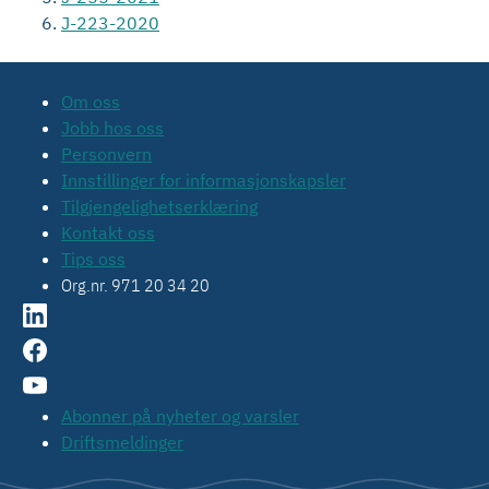
J-223-2020
Om oss
Jobb hos oss
Personvern
Innstillinger for informasjonskapsler
Tilgjengelighetserklæring
Kontakt oss
Tips oss
Org.nr. 971 20 34 20
Abonner på nyheter og varsler
Driftsmeldinger