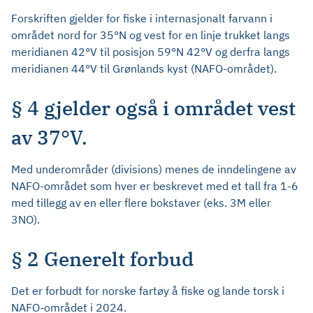
Forskriften gjelder for fiske i internasjonalt farvann i
området nord for 35°N og vest for en linje trukket langs
meridianen 42°V til posisjon 59°N 42°V og derfra langs
meridianen 44°V til Grønlands kyst (NAFO-området).
§ 4 gjelder også i området vest
av 37°V.
Med underområder (divisions) menes de inndelingene av
NAFO-området som hver er beskrevet med et tall fra 1-6
med tillegg av en eller flere bokstaver (eks. 3M eller
3NO).
§ 2 Generelt forbud
Det er forbudt for norske fartøy å fiske og lande torsk i
NAFO-området i 2024.