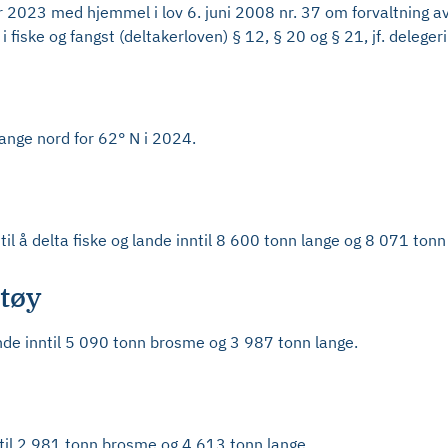
2023 med hjemmel i lov 6. juni 2008 nr. 37 om forvaltning av 
i fiske og fangst (deltakerloven) § 12, § 20 og § 21, jf. delege
lange nord for 62° N i 2024.
il å delta fiske og lande inntil 8 600 tonn lange og 8 071 ton
rtøy
ande inntil 5 090 tonn brosme og 3 987 tonn lange.
ntil 2 981 tonn brosme og 4 613 tonn lange.