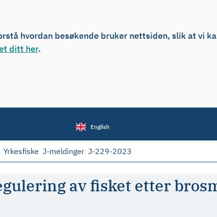
forstå hvordan besøkende bruker nettsiden, slik at vi k
t ditt her
.
English
Yrkesfiske
J-meldinger
J-229-2023
gulering av fisket etter bros