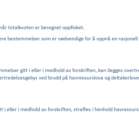
når totalkvoten er beregnet oppfisket.
mere bestemmelser som er nødvendige for å oppnå en rasjonell 
elser gitt i eller i medhold av forskriften, kan ilegges overtr
rtredelsesgebyr ved brudd på havressurslova og deltakerlove
 i eller i medhold av forskriften, straffes i henhold havressur