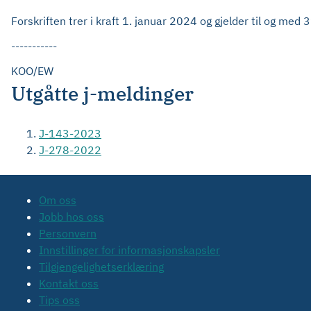
Forskriften trer i kraft 1. januar 2024 og gjelder til og me
-----------
KOO/EW
Utgåtte j-meldinger
J-143-2023
J-278-2022
Om oss
Jobb hos oss
Personvern
Innstillinger for informasjonskapsler
Tilgjengelighetserklæring
Kontakt oss
Tips oss