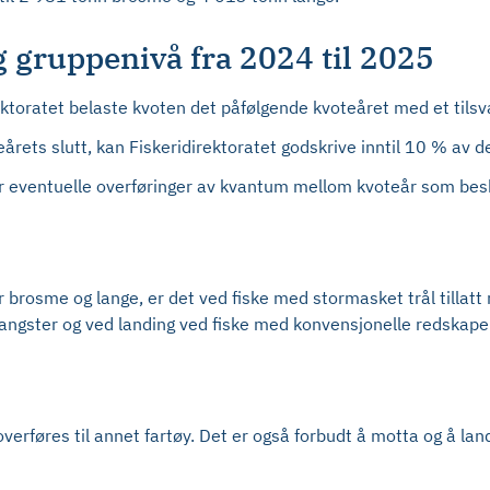
 og gruppenivå fra 2024 til 2025
rektoratet belaste kvoten det påfølgende kvoteåret med et til
årets slutt, kan Fiskeridirektoratet godskrive inntil 10 % av d
 for eventuelle overføringer av kvantum mellom kvoteår som besk
ter brosme og lange, er det ved fiske med stormasket trål tilla
 fangster og ved landing ved fiske med konvensjonelle redskape
rføres til annet fartøy. Det er også forbudt å motta og å land