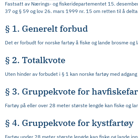
Fastsatt av Nærings- og fiskeridepartementet 15. desember 
37 og § 59 og lov 26. mars 1999 nr. 15 om retten til å delta 
§ 1. Generelt forbud
Det er forbudt for norske fartøy å fiske og lande brosme og 
§ 2. Totalkvote
Uten hinder av forbudet i § 1 kan norske fartøy med adgang t
§ 3. Gruppekvote for havfiskefa
Fartøy på eller over 28 meter største lengde kan fiske og l
§ 4. Gruppekvote for kystfartøy
Fartøy under 28 meter største lengde kan fiske og lande in