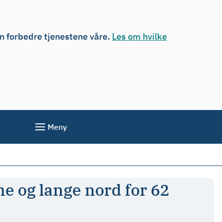
an forbedre tjenestene våre.
Les om hvilke
Meny
me og lange nord for 62