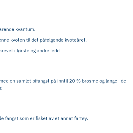
svarende kvantum.
enne kvoten til det påfølgende kvoteåret.
revet i første og andre ledd.
tt med en samlet bifangst på inntil 20 % brosme og lange i de
r.
e fangst som er fisket av et annet fartøy.