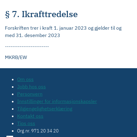
§ 7. Ikrafttredelse
Forskriften trer i kraft 1. januar 2023 og gjelder til og
med 31. desember 2023
------------------------
MKRB/EW
Om oss
Jobb hos oss
Personvern
Innstillinger for informasjonskapsler
Tilgjengelighetserklæring
Kontakt oss
Tips oss
Org.nr. 971 20 34 20