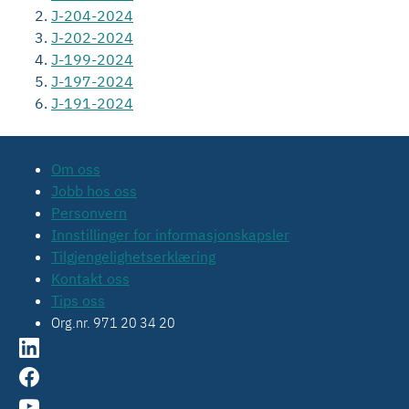
J-204-2024
J-202-2024
J-199-2024
J-197-2024
J-191-2024
Om oss
Jobb hos oss
Personvern
Innstillinger for informasjonskapsler
Tilgjengelighetserklæring
Kontakt oss
Tips oss
Org.nr. 971 20 34 20