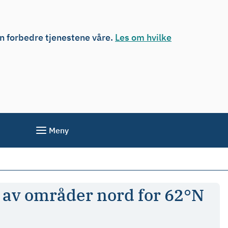
an forbedre tjenestene våre.
Les om hvilke
Meny
g av områder nord for 62°N