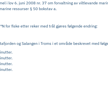
l i lov 6. juni 2008 nr. 37 om forvaltning av viltlevande mar
 marine ressurser § 50 bokstav a.
°N for fiske etter reker med trål gjøres følgende endring:
Astafjorden og Salangen i Troms i et område beskrevet med føl
nutter.
nutter.
nutter.
nutter.