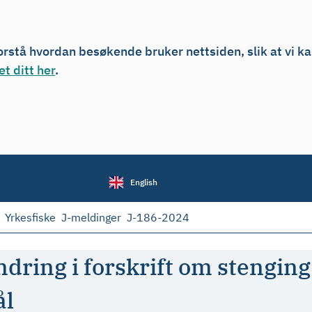
forstå hvordan besøkende bruker nettsiden, slik at vi k
t ditt her
.
English
Yrkesfiske
J-meldinger
J-186-2024
ndring i forskrift om stengin
ål