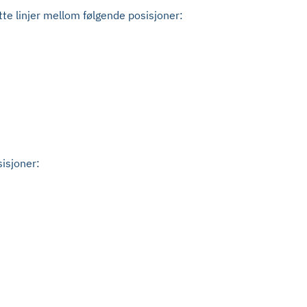
tte linjer mellom følgende posisjoner:
sisjoner: