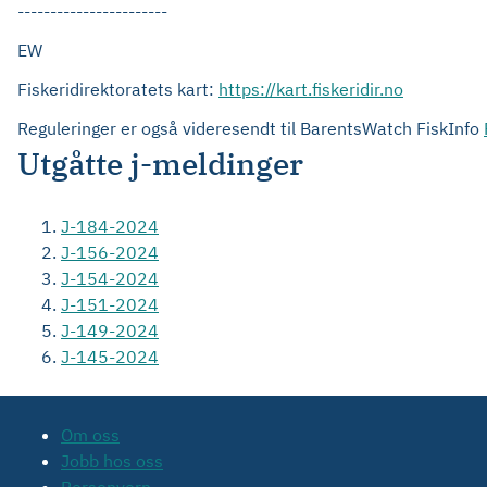
-----------------------
EW
Fiskeridirektoratets kart:
https://kart.fiskeridir.no
Reguleringer er også videresendt til BarentsWatch FiskInfo
Utgåtte j-meldinger
J-184-2024
J-156-2024
J-154-2024
J-151-2024
J-149-2024
J-145-2024
Om oss
Jobb hos oss