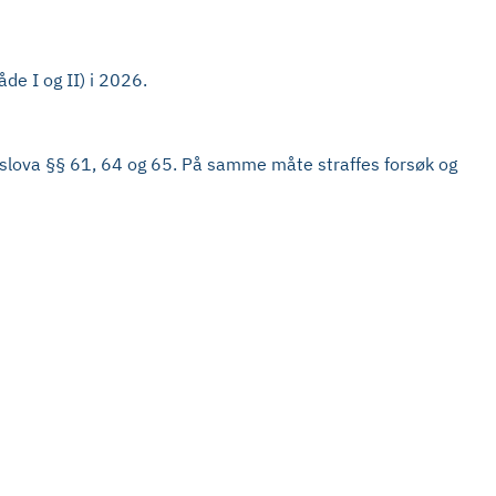
de I og II) i 2026.
surslova §§ 61, 64 og 65. På samme måte straffes forsøk og