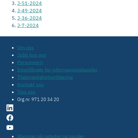
J-51-2024
J-49-2024
J-36-2024
J-7-2024
Om oss
Jobb hos oss
Personvern
Innstillinger for informasjonskapsler
Tilgjengelighetserklæring
Kontakt oss
Tips oss
Org.nr. 971 20 34 20
Abonner på nyheter og varsler