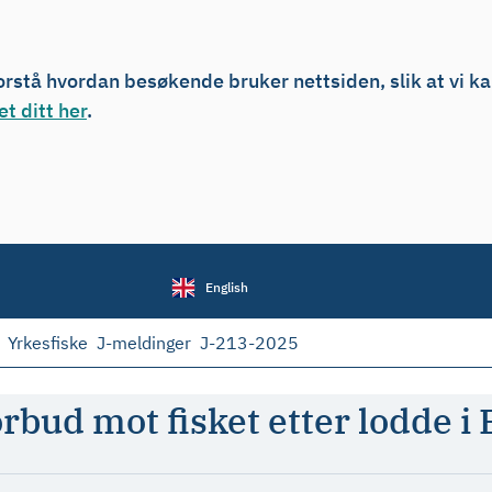
forstå hvordan besøkende bruker nettsiden, slik at vi k
t ditt her
.
English
Yrkesfiske
J-meldinger
J-213-2025
rbud mot fisket etter lodde i