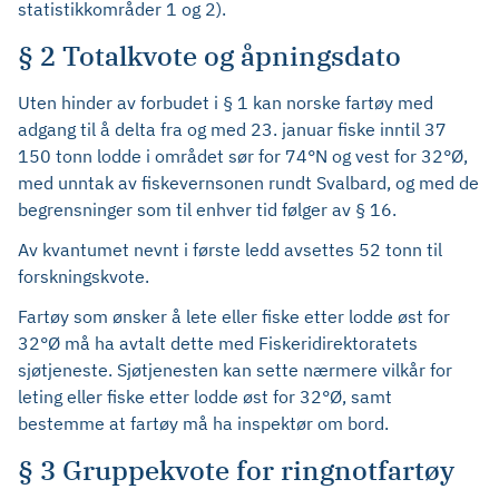
statistikkområder 1 og 2).
§ 2 Totalkvote og åpningsdato
Uten hinder av forbudet i § 1 kan norske fartøy med
adgang til å delta fra og med 23. januar fiske inntil 37
150 tonn lodde i området sør for 74°N og vest for 32°Ø,
med unntak av fiskevernsonen rundt Svalbard, og med de
begrensninger som til enhver tid følger av § 16.
Av kvantumet nevnt i første ledd avsettes 52 tonn til
forskningskvote.
Fartøy som ønsker å lete eller fiske etter lodde øst for
32°Ø må ha avtalt dette med Fiskeridirektoratets
sjøtjeneste. Sjøtjenesten kan sette nærmere vilkår for
leting eller fiske etter lodde øst for 32°Ø, samt
bestemme at fartøy må ha inspektør om bord.
§ 3 Gruppekvote for ringnotfartøy