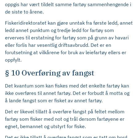
oppgis har vært tildelt samme fartøy sammenhengende i
de siste to årene.
Fiskeridirektoratet kan gjøre unntak fra første ledd, annet
ledd annet punktum og tredje ledd for fartøy som
erverves til erstatning for fartøy som på grunn av havari
eller forlis har vesentlig driftsavbrudd. Det er en
forutsetning at vilkårene for bruk av leiefartøy ellers er
oppfylt.
§ 10 Overføring av fangst
Det kvantum som kan fiskes med det enkelte fartøy kan
ikke overføres til annet fartøy. Det er forbudt å motta og
å lande fangst som er fisket av annet fartøy.
Det er likevel tillatt å overføre fangst på feltet mellom
fartøy som fisker med not og trål dersom fartøyene er
egnet, bemannet og utstyrt for fiske.
Det er ikke tillatt å overføre fangst som er tatt om bord.