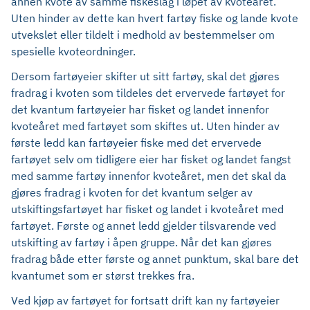
annen kvote av samme fiskeslag i løpet av kvoteåret.
Uten hinder av dette kan hvert fartøy fiske og lande kvote
utvekslet eller tildelt i medhold av bestemmelser om
spesielle kvoteordninger.
Dersom fartøyeier skifter ut sitt fartøy, skal det gjøres
fradrag i kvoten som tildeles det ervervede fartøyet for
det kvantum fartøyeier har fisket og landet innenfor
kvoteåret med fartøyet som skiftes ut. Uten hinder av
første ledd kan fartøyeier fiske med det ervervede
fartøyet selv om tidligere eier har fisket og landet fangst
med samme fartøy innenfor kvoteåret, men det skal da
gjøres fradrag i kvoten for det kvantum selger av
utskiftingsfartøyet har fisket og landet i kvoteåret med
fartøyet. Første og annet ledd gjelder tilsvarende ved
utskifting av fartøy i åpen gruppe. Når det kan gjøres
fradrag både etter første og annet punktum, skal bare det
kvantumet som er størst trekkes fra.
Ved kjøp av fartøyet for fortsatt drift kan ny fartøyeier