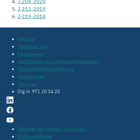
J-204-2020
J-253-2019
J-219-2018
Om oss
Jobb hos oss
Personvern
Innstillinger for informasjonskapsler
Tilgjengelighetserklæring
Kontakt oss
Tips oss
Org.nr. 971 20 34 20
Abonner på nyheter og varsler
Driftsmeldinger