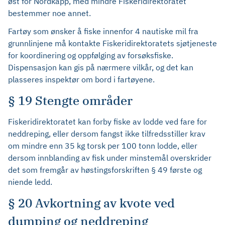
øst for Nordkapp, med mindre Fiskeridirektoratet
bestemmer noe annet.
Fartøy som ønsker å fiske innenfor 4 nautiske mil fra
grunnlinjene må kontakte Fiskeridirektoratets sjøtjeneste
for koordinering og oppfølging av forsøksfiske.
Dispensasjon kan gis på nærmere vilkår, og det kan
plasseres inspektør om bord i fartøyene.
§ 19 Stengte områder
Fiskeridirektoratet kan forby fiske av lodde ved fare for
neddreping, eller dersom fangst ikke tilfredsstiller krav
om mindre enn 35 kg torsk per 100 tonn lodde, eller
dersom innblanding av fisk under minstemål overskrider
det som fremgår av høstingsforskriften § 49 første og
niende ledd.
§ 20 Avkortning av kvote ved
dumping og neddreping