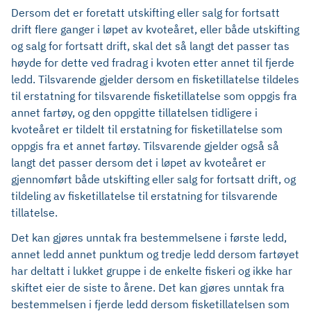
Dersom det er foretatt utskifting eller salg for fortsatt
drift flere ganger i løpet av kvoteåret, eller både utskifting
og salg for fortsatt drift, skal det så langt det passer tas
høyde for dette ved fradrag i kvoten etter annet til fjerde
ledd. Tilsvarende gjelder dersom en fisketillatelse tildeles
til erstatning for tilsvarende fisketillatelse som oppgis fra
annet fartøy, og den oppgitte tillatelsen tidligere i
kvoteåret er tildelt til erstatning for fisketillatelse som
oppgis fra et annet fartøy. Tilsvarende gjelder også så
langt det passer dersom det i løpet av kvoteåret er
gjennomført både utskifting eller salg for fortsatt drift, og
tildeling av fisketillatelse til erstatning for tilsvarende
tillatelse.
Det kan gjøres unntak fra bestemmelsene i første ledd,
annet ledd annet punktum og tredje ledd dersom fartøyet
har deltatt i lukket gruppe i de enkelte fiskeri og ikke har
skiftet eier de siste to årene. Det kan gjøres unntak fra
bestemmelsen i fjerde ledd dersom fisketillatelsen som