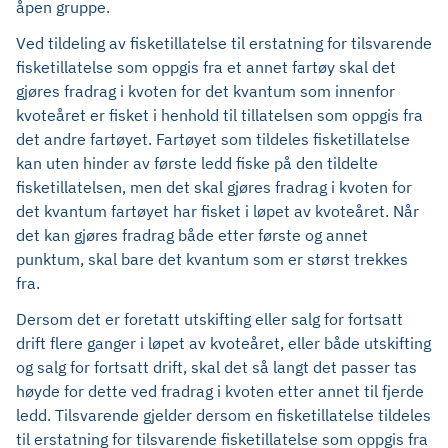
åpen gruppe.
Ved tildeling av fisketillatelse til erstatning for tilsvarende
fisketillatelse som oppgis fra et annet fartøy skal det
gjøres fradrag i kvoten for det kvantum som innenfor
kvoteåret er fisket i henhold til tillatelsen som oppgis fra
det andre fartøyet. Fartøyet som tildeles fisketillatelse
kan uten hinder av første ledd fiske på den tildelte
fisketillatelsen, men det skal gjøres fradrag i kvoten for
det kvantum fartøyet har fisket i løpet av kvoteåret. Når
det kan gjøres fradrag både etter første og annet
punktum, skal bare det kvantum som er størst trekkes
fra.
Dersom det er foretatt utskifting eller salg for fortsatt
drift flere ganger i løpet av kvoteåret, eller både utskifting
og salg for fortsatt drift, skal det så langt det passer tas
høyde for dette ved fradrag i kvoten etter annet til fjerde
ledd. Tilsvarende gjelder dersom en fisketillatelse tildeles
til erstatning for tilsvarende fisketillatelse som oppgis fra