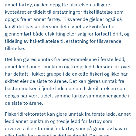
annet fartøy, og den oppgitte tillatelsen tidligere i
kvoteåret er tildelt til erstatning for fisketillatelse som
oppgis fra et annet fartøy. Tilsvarende gjelder også så
langt det passer dersom det i løpet av kvoteåret er
gjennomført både utskifting eller salg for fortsatt drift, og
tildeling av fisketillatelse til erstatning for tilsvarende
tillatelse.
Det kan gjøres unntak fra bestemmelsene i første ledd,
annet ledd annet punktum og tredje ledd dersom fartøyet
har deltatt i lukket gruppe i de enkelte fiskeri og ikke har
skiftet eier de siste to årene. Det kan gjøres unntak fra
bestemmelsen i fjerde ledd dersom fisketillatelsen som
oppgis har vært tildelt samme fartøy sammenhengende i
de siste to årene.
Fiskeridirektoratet kan gjøre unntak fra første ledd, annet
ledd annet punktum og tredje ledd for fartøy som
erverves til erstatning for fartøy som på grunn av havari
eller forlis har vesentlig driftsavbrudd. Det er en