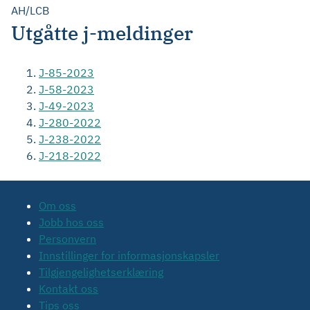
AH/LCB
Utgåtte j-meldinger
J-85-2023
J-58-2023
J-49-2023
J-280-2022
J-238-2022
J-218-2022
Om oss
Jobb hos oss
Personvern
Innstillinger for informasjonskapsler
Tilgjengelighetserklæring
Kontakt oss
Tips oss