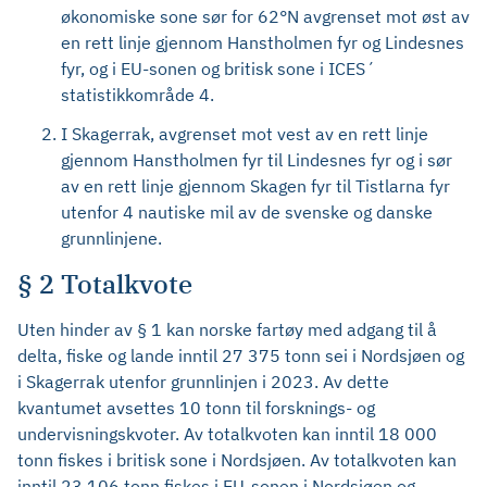
økonomiske sone sør for 62°N avgrenset mot øst av
en rett linje gjennom Hanstholmen fyr og Lindesnes
fyr, og i EU-sonen og britisk sone i ICES´
statistikkområde 4.
I Skagerrak, avgrenset mot vest av en rett linje
gjennom Hanstholmen fyr til Lindesnes fyr og i sør
av en rett linje gjennom Skagen fyr til Tistlarna fyr
utenfor 4 nautiske mil av de svenske og danske
grunnlinjene.
§ 2 Totalkvote
Uten hinder av § 1 kan norske fartøy med adgang til å
delta, fiske og lande inntil 27 375 tonn sei i Nordsjøen og
i Skagerrak utenfor grunnlinjen i 2023. Av dette
kvantumet avsettes 10 tonn til forsknings- og
undervisningskvoter. Av totalkvoten kan inntil 18 000
tonn fiskes i britisk sone i Nordsjøen. Av totalkvoten kan
inntil 23 106 tonn fiskes i EU-sonen i Nordsjøen og