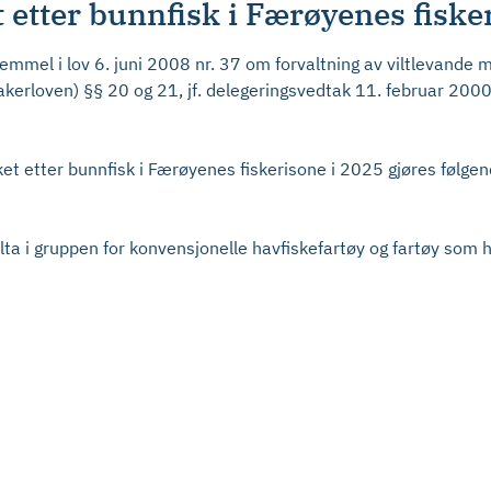
t etter bunnfisk i Færøyenes fiske
mmel i lov 6. juni 2008 nr. 37 om forvaltning av viltlevande m
ltakerloven) §§ 20 og 21, jf. delegeringsvedtak 11. februar 20
ket etter bunnfisk i Færøyenes fiskerisone i 2025 gjøres følge
lta i gruppen for konvensjonelle havfiskefartøy og fartøy som h