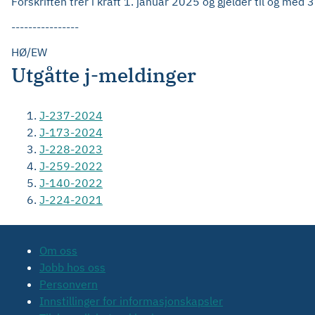
Forskriften trer i kraft 1. januar 2025 og gjelder til og me
----------------
HØ/EW
Utgåtte j-meldinger
J-237-2024
J-173-2024
J-228-2023
J-259-2022
J-140-2022
J-224-2021
Om oss
Jobb hos oss
Personvern
Innstillinger for informasjonskapsler