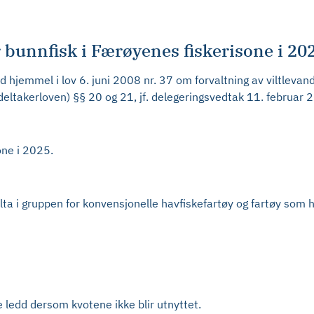
r bunnfisk i Færøyenes fiskerisone i 20
hjemmel i lov 6. juni 2008 nr. 37 om forvaltning av viltlevan
 (deltakerloven) §§ 20 og 21, jf. delegeringsvedtak 11. februa
one i 2025.
lta i gruppen for konvensjonelle havfiskefartøy og fartøy som h
 ledd dersom kvotene ikke blir utnyttet.