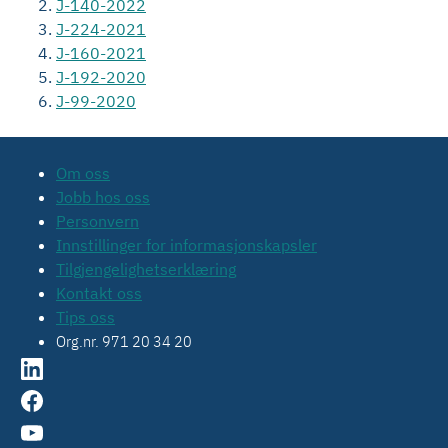
J-140-2022
J-224-2021
J-160-2021
J-192-2020
J-99-2020
Om oss
Jobb hos oss
Personvern
Innstillinger for informasjonskapsler
Tilgjengelighetserklæring
Kontakt oss
Tips oss
Org.nr. 971 20 34 20