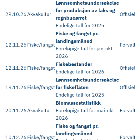
Lønnsomhetsundersøkelse
for produksjon av laks og
29.10.26
Akvakultur
Offisiell
regnbueørret
Endelige tall for 2025
Fiske og fangst pr.
landingsmåned
12.11.26
Fiske/fangst
Forvaltn
Foreløpige tall for jan-okt
2026
Fiskebestander
12.11.26
Fiske/fangst
Offisiell
Endelige tall for 2026
Lønnsomhetsundersøkelse
19.11.26
Fiske/fangst
for fiskeflåten
Offisiell
Endelige tall for 2025
Biomassestatistikk
20.11.26
Akvakultur
Foreløpige tall for mai-okt
Forvaltn
2026
Fiske og fangst pr.
landingsmåned
10.12.26
Fiske/fangst
Forvaltn