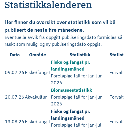
Statistikkalenderen
Her finner du oversikt over statistikk som vil bli
publisert de neste fire månedene.
Eventuelle avvik fra oppgitt publiseringsdato formidles så
raskt som mulig, og ny publiseringsdato oppgis.
Dato
Område
Statistikk
Statisti
Fiske og fangst pr.
landingsmåned
09.07.26
Fiske/fangst
Forvaltn
Foreløpige tall for jan-jun
2026
Biomassestatistikk
20.07.26
Akvakultur
Foreløpige tall for jan-jun
Forvaltn
2026
Fiske og fangst pr.
landingsmåned
13.08.26
Fiske/fangst
Forvaltn
Foreløpige tall for jan-jul