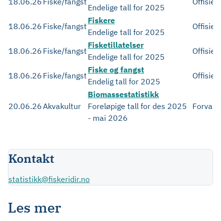
18.06.26
Fiske/fangst
Offisiell
Endelige tall for 2025
Fiskere
18.06.26
Fiske/fangst
Offisiell
Endelige tall for 2025
Fisketillatelser
18.06.26
Fiske/fangst
Offisiell
Endelige tall for 2025
Fiske og fangst
18.06.26
Fiske/fangst
Offisiell
Endelig tall for 2025
Biomassestatistikk
20.06.26
Akvakultur
Foreløpige tall for des 2025
Forvalt
- mai 2026
Kontakt
statistikk@fiskeridir.no
Les mer