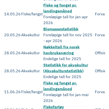
Fiske og fangst pr.
landingsmåned
14.05.26
Fiske/fangst
Forvalt
Foreløpige tall for jan-apr
2026
Biomassestatistikk
20.05.26
Akvakultur
Foreløpige tall for nov 2025
Forvalt
- apr 2026
Nøkkeltall fra norsk
28.05.26
Akvakultur
havbruksnæring
Offisiel
Endelige tall for 2025
Statistikk for akvakultur
28.05.26
Akvakultur
(Akvakulturstatistikk)
Offisiell
Endelige tall for 2025
Fiske og fangst pr.
landingsmåned
11.06.26
Fiske/fangst
Forvalt
Foreløpige tall for jan-mai
2026
Fiskefartøy