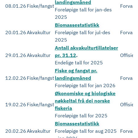
landingsmåned
08.01.26
Fiske/fangst
Forvalt
Foreløpige tall for jan-des
2025
Biomassestatistikk
20.01.26
Akvakultur
Foreløpige tall for jul-des
Forvalt
2025
Antall akvakulturtillatelser
29.01.26
Akvakultur
pr. 31.12
.
Offisiell
Endelige tall for 2025
Fiske og fangst pr.
12.02.26
Fiske/fangst
landingsmåned
Forvalt
Foreløpige tall for jan 2026
Økonomiske og biologiske
nøkkeltal frå dei norske
19.02.26
Fiske/fangst
Offisiel
fiskeria
Foreløpige tall for 2025
Biomassestatistikk
20.02.26
Akvakultur
Foreløpige tall for aug 2025
Forvalt