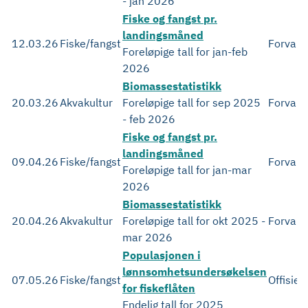
- jan 2026
Fiske og fangst pr.
landingsmåned
12.03.26
Fiske/fangst
Forvalt
Foreløpige tall for jan-feb
2026
Biomassestatistikk
20.03.26
Akvakultur
Foreløpige tall for sep 2025
Forvalt
- feb 2026
Fiske og fangst pr.
landingsmåned
09.04.26
Fiske/fangst
Forvalt
Foreløpige tall for jan-mar
2026
Biomassestatistikk
20.04.26
Akvakultur
Foreløpige tall for okt 2025 -
Forvalt
mar 2026
Populasjonen i
lønnsomhetsundersøkelsen
07.05.26
Fiske/fangst
Offisiell
for fiskeflåten
Endelig tall for 2025