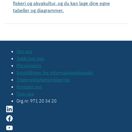
fiskeri og akvakultur, og du kan lage dine egne
tabeller og diagrammer.
Om oss
Jobb hos oss
Personvern
Innstillinger for informasjonskapsler
Tilgjengelighetserklæring
Kontakt oss
Tips oss
Org.nr. 971 20 34 20