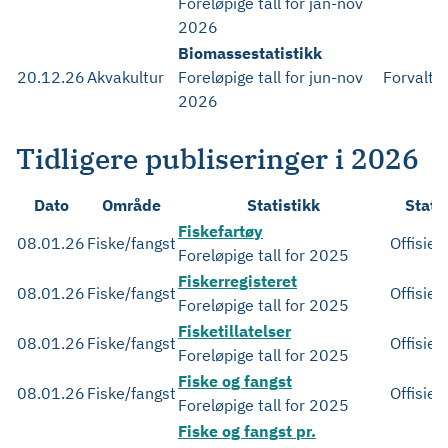
Foreløpige tall for jan-nov
2026
Biomassestatistikk
20.12.26
Akvakultur
Foreløpige tall for jun-nov
Forvaltn
2026
Tidligere publiseringer i 2026
Dato
Område
Statistikk
Stati
Fiskefartøy
08.01.26
Fiske/fangst
Offisiell
Foreløpige tall for 2025
Fiskerregisteret
08.01.26
Fiske/fangst
Offisiell
Foreløpige tall for 2025
Fisketillatelser
08.01.26
Fiske/fangst
Offisiell
Foreløpige tall for 2025
Fiske og fangst
08.01.26
Fiske/fangst
Offisiell
Foreløpige tall for 2025
Fiske og fangst pr.