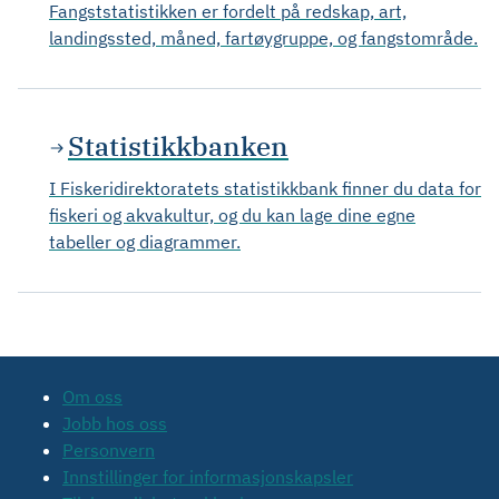
Fangststatistikken er fordelt på redskap, art,
landingssted, måned, fartøygruppe, og fangstområde.
Statistikkbanken
I Fiskeridirektoratets statistikkbank finner du data for
fiskeri og akvakultur, og du kan lage dine egne
tabeller og diagrammer.
Om oss
Jobb hos oss
Personvern
Innstillinger for informasjonskapsler