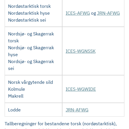
Nordøstarktisk torsk
Nordøstarktisk hyse
ICES-AFWG
og
JRN-AFWG
Nordøstarktisk sei
Nordsjø- og Skagerrak
torsk
Nordsjø- og Skagerrak
ICES-WGNSSK
hyse
Nordsjø- og Skagerrak
sei
Norsk vårgytende sild
Kolmule
ICES-WGWIDE
Makrell
Lodde
JRN-AFWG
Tallberegninger for bestandene torsk (nordøstarktisk),