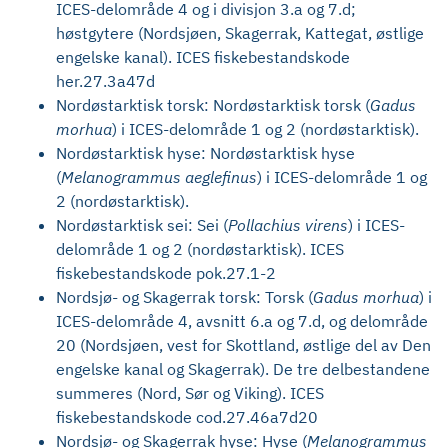
ICES-delområde 4 og i divisjon 3.a og 7.d;
høstgytere (Nordsjøen, Skagerrak, Kattegat, østlige
engelske kanal). ICES fiskebestandskode
her.27.3a47d
Nordøstarktisk torsk: Nordøstarktisk torsk (
Gadus
morhua
)
i ICES-delområde 1 og 2 (nordøstarktisk).
Nordøstarktisk hyse: Nordøstarktisk hyse
(
Melanogrammus aeglefinus
) i ICES-delområde 1 og
2 (nordøstarktisk).
Nordøstarktisk sei: Sei (
Pollachius virens
) i ICES-
delområde 1 og 2 (nordøstarktisk). ICES
fiskebestandskode pok.27.1-2
Nordsjø- og Skagerrak torsk: Torsk (
Gadus
morhua
) i
ICES-delområde 4, avsnitt 6.a og 7.d, og delområde
20 (Nordsjøen, vest for Skottland, østlige del av Den
engelske kanal og Skagerrak). De tre delbestandene
summeres (Nord, Sør og Viking). ICES
fiskebestandskode cod.27.46a7d20
Nordsjø- og Skagerrak hyse: Hyse (
Melanogrammus