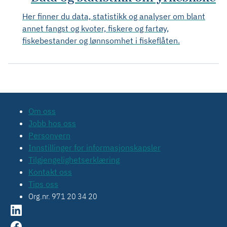
Her finner du data, statistikk og analyser om blant
annet fangst og kvoter, fiskere og fartøy,
fiskebestander og lønnsomhet i fiskeflåten.
Om oss
Jobb hos oss
Personvern
Innstillinger for informasjonskapsler
Tilgjengelighetserklæring
Kontakt oss
Tips oss
Org.nr. 971 20 34 20