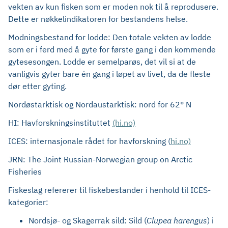
vekten av kun fisken som er moden nok til å reprodusere.
Dette er nøkkelindikatoren for bestandens helse.
Modningsbestand for lodde: Den totale vekten av lodde
som er i ferd med å gyte for første gang i den kommende
gytesesongen. Lodde er semelparøs, det vil si at de
vanligvis gyter bare én gang i løpet av livet, da de fleste
dør etter gyting.
Nordøstarktisk og Nordaustarktisk: nord for 62° N
HI: Havforskningsinstituttet
(hi.no)
ICES: internasjonale rådet for havforskning (
hi.no)
JRN: The Joint Russian-Norwegian group on Arctic
Fisheries
Fiskeslag refererer til fiskebestander i henhold til ICES-
kategorier:
Nordsjø- og Skagerrak sild: Sild (
Clupea harengus
) i