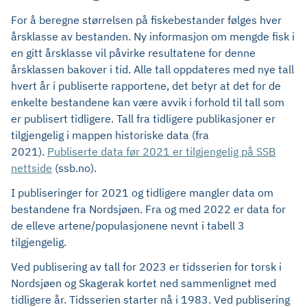
For å beregne størrelsen på fiskebestander følges hver
årsklasse av bestanden. Ny informasjon om mengde fisk i
en gitt årsklasse vil påvirke resultatene for denne
årsklassen bakover i tid. Alle tall oppdateres med nye tall
hvert år i publiserte rapportene, det betyr at det for de
enkelte bestandene kan være avvik i forhold til tall som
er publisert tidligere. Tall fra tidligere publikasjoner er
tilgjengelig i mappen historiske data (fra
2021).
Publiserte data før 2021 er tilgjengelig på SSB
nettside
(ssb.no).
I publiseringer for 2021 og tidligere mangler data om
bestandene fra Nordsjøen. Fra og med 2022 er data for
de elleve artene/populasjonene nevnt i tabell 3
tilgjengelig.
Ved publisering av tall for 2023 er tidsserien for torsk i
Nordsjøen og Skagerak kortet ned sammenlignet med
tidligere år. Tidsserien starter nå i 1983. Ved publisering