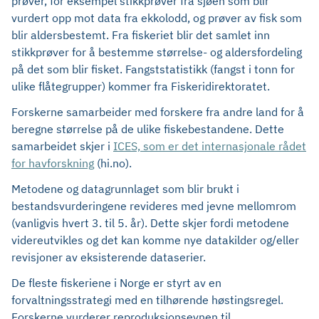
prøver, for eksempel stikkprøver fra sjøen som blir
vurdert opp mot data fra ekkolodd, og prøver av fisk som
blir aldersbestemt. Fra fiskeriet blir det samlet inn
stikkprøver for å bestemme størrelse- og aldersfordeling
på det som blir fisket. Fangststatistikk (fangst i tonn for
ulike flåtegrupper) kommer fra Fiskeridirektoratet.
Forskerne samarbeider med forskere fra andre land for å
beregne størrelse på de ulike fiskebestandene. Dette
samarbeidet skjer i
ICES, som er det internasjonale rådet
for havforskning
(hi.no).
Metodene og datagrunnlaget som blir brukt i
bestandsvurderingene revideres med jevne mellomrom
(vanligvis hvert 3. til 5. år). Dette skjer fordi metodene
videreutvikles og det kan komme nye datakilder og/eller
revisjoner av eksisterende dataserier.
De fleste fiskeriene i Norge er styrt av en
forvaltningsstrategi med en tilhørende høstingsregel.
Forskerne vurderer reproduksjonsevnen til