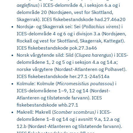
aeglefinus
) i ICES-delområde 4, i seksjon 6.a og i
delområde 20 (Nordsjøen, vest for Skottland,
Skagerrak). ICES fiskebestandskode had.27.46a20
Nordsjø- og Skagerrak sei: Sei (
Pollachius virens
) i
ICES-delområde 4 og 6 og i divisjon 3.a (Nordsjøen,
Rockall og vest for Skottland, Skagerrak, Kattegat).
ICES fiskebestandskode pok.27.3a46
Norsk vårgytende sild: Sild (
Clupea harengus
) i ICES-
delområdene 1, 2 og 5 og i seksjon 4.a og 14.a;
norske vårgytere (Nordøst-Atlanteren og Polhavet).
ICES fiskebestandskode her.27.1-24a514a
Kolmule: Kolmule (
Micromesistius poutassou
) i
ICES-delområdene 1–9, 12 og 14 (Nordøst-
Atlanteren og tilstøtende farvann). ICES
fiskebestandskode whb.27.1
Makrell: Makrell (
Scomber scombrus)
i ICES-
delområdene 1–8 og 14 og i avsnitt 9.a, 12.a og
12.b (Nordøst-Atlanteren og tilstøtende farvann).