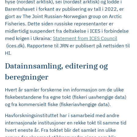
hyse (nordøst arktisk), sei (nordøst arktisk) og lodde i
Barentshavet i forkant av publisering av tall i 2022, er
gjort av The Joint Russian-Norwegian group on Arctic
Fisheries. Dette siden russiske representanter er
midlertidig suspendert fra deltakelse i ICES i forbindelse
med krigen i Ukraina:
Statement from ICES Council
(ices.dk). Rapportene til JRN er publisert på nettsiden til
HI.
Datainnsamling, editering og
beregninger
Hvert år samler forskerne inn informasjon om de ulike
fiskebestandene fra egne tokt (fiskeri uavhengige data)
og fra kommersielt fiske (fiskeriavhengige data).
Havforskningsinstituttet har i samarbeid med andre
internasjonale institusjoner en rekke tokt til samme tid
hvert eneste år. Fra toktet blir det samlet inn ulike